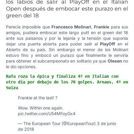
los labios de salir al PlayOff en el Italian
Open después de embocar este purazo en el
green del 18
Parecía imposible que
Francesco Molinari
,
Frankie
para sus
amigos, pudiera embocar este largo putt en el green del 18
ante sus paisanos y por la lejanía y la tensión que suponía
dejar una puerta abierta para poder salir al
PlayOff
en el
Abierto de su país. Sin embargo el menor de los Molinari
estuvo fino y embocó un purazo que finalmente le serviría
para obtener el subcampeonato en solitario ya que
Olesen
no
le dio opciones.
Rafa roza la épica y finaliza 4º en Italian con 
otro día por debajo de los 70 golpes. Arnaus, 4º en 
Suiza
Frankie at the last! ?
Wow. Within one again.
pic.twitter.com/U54MFoyGx4
— The European Tour (@EuropeanTour)
3 de junio
de 2018