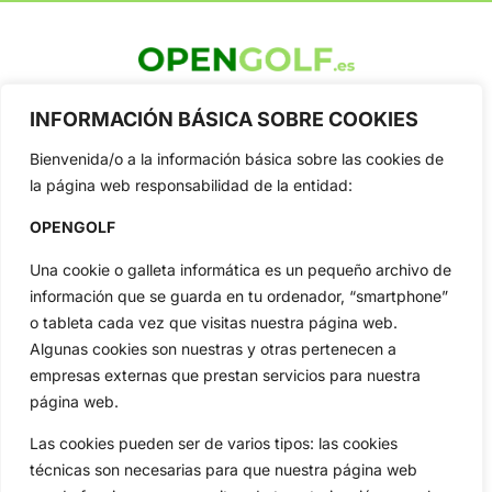
OpenGolf ofrece toda la actualidad, información del golf
INFORMACIÓN BÁSICA SOBRE COOKIES
profesional y amateur, resultados en directo, vídeos, noticias,
Jon Rahm, LIV Golf, PGA Tour, Ryder Cup, DP World Tour, LPGA
Bienvenida/o a la información básica sobre las cookies de
Tour...
la página web responsabilidad de la entidad:
Categorias
Inicio
Jon Rahm
OPENGOLF
Actualidad
Ryder Cup
Una cookie o galleta informática es un pequeño archivo de
Amateurs
Reglas
información que se guarda en tu ordenador, “smartphone”
Circuitos
Vídeos
o tableta cada vez que visitas nuestra página web.
Especiales
De Interés
Algunas cookies son nuestras y otras pertenecen a
empresas externas que prestan servicios para nuestra
Compañía
página web.
Aviso Legal
Política de Privacidad
Las cookies pueden ser de varios tipos: las cookies
Política de Cookies
técnicas son necesarias para que nuestra página web