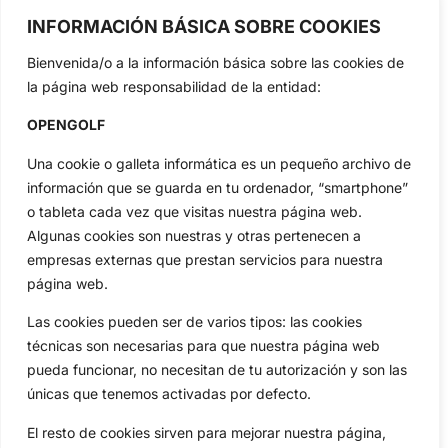
profesional y amateur, resultados en directo, vídeos, noticias,
INFORMACIÓN BÁSICA SOBRE COOKIES
Jon Rahm, LIV Golf, PGA Tour, Ryder Cup, DP World Tour, LPGA
Tour...
Bienvenida/o a la información básica sobre las cookies de
Categorias
la página web responsabilidad de la entidad:
Inicio
Jon Rahm
OPENGOLF
Actualidad
Ryder Cup
Una cookie o galleta informática es un pequeño archivo de
Amateurs
Reglas
información que se guarda en tu ordenador, “smartphone”
Circuitos
Vídeos
o tableta cada vez que visitas nuestra página web.
Especiales
De Interés
Algunas cookies son nuestras y otras pertenecen a
Compañía
empresas externas que prestan servicios para nuestra
Aviso Legal
página web.
Política de Privacidad
Las cookies pueden ser de varios tipos: las cookies
Política de Cookies
técnicas son necesarias para que nuestra página web
Publicidad
pueda funcionar, no necesitan de tu autorización y son las
Newsletters
únicas que tenemos activadas por defecto.
El resto de cookies sirven para mejorar nuestra página,