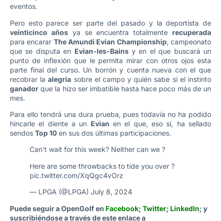
eventos.
Pero esto parece ser parte del pasado y la deportista de
veinticinco años
ya se encuentra totalmente
recuperada
para encarar
The Amundi Evian Championship
, campeonato
que se disputa en
Evian-les-Bains
y en el que buscará un
punto de inflexión que le permita mirar con otros ojos esta
parte final del curso. Un borrón y cuenta nueva con el que
recobrar la
alegría
sobre el campo y quién sabe si el instinto
ganador
que la hizo ser imbatible hasta hace poco más de un
mes.
Para ello tendrá una dura prueba, pues todavía no ha podido
hincarle el diente a un
Evian
en el que, eso sí, ha sellado
sendos
Top 10
en sus dos últimas participaciones.
Can’t wait for this week? Neither can we ?
Here are some throwbacks to tide you over ?
pic.twitter.com/XqQgc4vOrz
— LPGA (@LPGA)
July 8, 2024
Puede seguir a OpenGolf en
Facebook
;
Twitter
;
LinkedIn
;
y
suscribiéndose a través de este enlace a