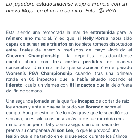
La jugadora estadounidense viaja a Francia con un
nuevo Major en el punto de mira. Foto: @LPGA
Está siendo una temporada la mar de
entretenida
para la
número uno
mundial. Y es que, si
Nelly Korda
había sido
capaz de sumar
seis triunfos
en los siete torneos disputados
entre finales de enero y mediados de mayo -incluido el
Chevron Championship
-, la deportista estadounidense
cuenta ahora con
tres cortes perdidos
de manera
consecutiva. Una mala racha que se acrecentó en el pasado
Women’s PGA Championship
cuando, tras una primera
ronda en
69 impactos
que la había situado rozando el
liderato
, cuajó un viernes con
81 impactos
que la dejó fuera
del fin de semana.
Una segunda jornada en la que fue
incapaz
de cortar de raíz
los errores y ante la que se le pudo ver
llorando
sobre el
campo. Aunque esto no fue lo más grave que le sucedió esa
semana, pues solo unas horas más tarde fue
mordida
en la
mano por un perro, tal y como aseguró en una rueda de
prensa su compañera
Alison Lee
, lo que le provocó una
lesión
que la ha tenido en el
dique seco
durante los últimos