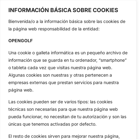
profesional y amateur, resultados en directo, vídeos, noticias,
INFORMACIÓN BÁSICA SOBRE COOKIES
Jon Rahm, LIV Golf, PGA Tour, Ryder Cup, DP World Tour, LPGA
Tour...
Bienvenida/o a la información básica sobre las cookies de
Categorias
la página web responsabilidad de la entidad:
Inicio
Jon Rahm
OPENGOLF
Actualidad
Ryder Cup
Amateurs
Reglas
Una cookie o galleta informática es un pequeño archivo de
Circuitos
Vídeos
información que se guarda en tu ordenador, “smartphone”
o tableta cada vez que visitas nuestra página web.
Especiales
De Interés
Algunas cookies son nuestras y otras pertenecen a
Compañía
empresas externas que prestan servicios para nuestra
Aviso Legal
página web.
Política de Privacidad
Las cookies pueden ser de varios tipos: las cookies
Política de Cookies
técnicas son necesarias para que nuestra página web
Publicidad
pueda funcionar, no necesitan de tu autorización y son las
Newsletters
únicas que tenemos activadas por defecto.
El resto de cookies sirven para mejorar nuestra página,