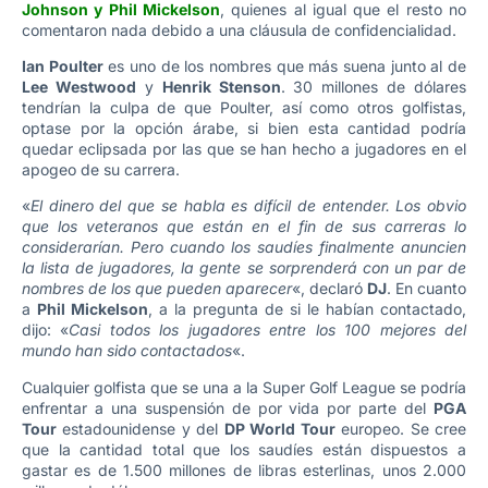
Johnson y Phil Mickelson
, quienes al igual que el resto no
comentaron nada debido a una cláusula de confidencialidad.
Ian Poulter
es uno de los nombres que más suena junto al de
Lee Westwood
y
Henrik Stenson
. 30 millones de dólares
tendrían la culpa de que Poulter, así como otros golfistas,
optase por la opción árabe, si bien esta cantidad podría
quedar eclipsada por las que se han hecho a jugadores en el
apogeo de su carrera.
«
El dinero del que se habla es difícil de entender. Los obvio
que los veteranos que están en el fin de sus carreras lo
considerarían. Pero cuando los saudíes finalmente anuncien
la lista de jugadores, la gente se sorprenderá con un par de
nombres de los que pueden aparecer
«, declaró
DJ
. En cuanto
a
Phil Mickelson
, a la pregunta de si le habían contactado,
dijo: «
Casi todos los jugadores entre los 100 mejores del
mundo han sido contactados
«.
Cualquier golfista que se una a la Super Golf League se podría
enfrentar a una suspensión de por vida por parte del
PGA
Tour
estadounidense y del
DP World Tour
europeo. Se cree
que la cantidad total que los saudíes están dispuestos a
gastar es de 1.500 millones de libras esterlinas, unos 2.000