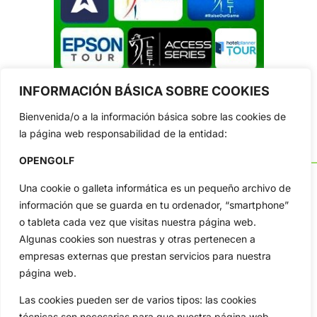
INFORMACIÓN BÁSICA SOBRE COOKIES
Bienvenida/o a la información básica sobre las cookies de
la página web responsabilidad de la entidad:
OPENGOLF
Una cookie o galleta informática es un pequeño archivo de
información que se guarda en tu ordenador, “smartphone”
o tableta cada vez que visitas nuestra página web.
OpenGolf ofrece toda la actualidad, información del golf
profesional y amateur, resultados en directo, vídeos, noticias,
Algunas cookies son nuestras y otras pertenecen a
Jon Rahm, LIV Golf, PGA Tour, Ryder Cup, DP World Tour, LPGA
empresas externas que prestan servicios para nuestra
Tour...
página web.
Categorias
Las cookies pueden ser de varios tipos: las cookies
Inicio
Jon Rahm
técnicas son necesarias para que nuestra página web