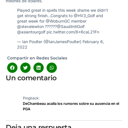
millones de dólares.
Played great in spells this week shame we didn’t
get strong finish…Congrats to
@HV3_Golf
and
great week for
@WoburnGC
member
@stevelewton
??????
@SaudiIntlGolf
@asiantourgolf
pic.twitter.com/6x6caL21Fn
— Ian Poulter (@IanJamesPoulter)
February 6,
2022
Compartir en Redes Sociales
Un comentario
Pingback:
DeChambeau acalla los rumores sobre su ausencia en el
PGA
Deja una respuesta