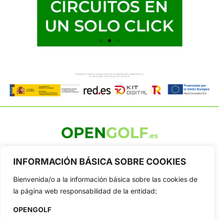
OpenGolf ofrece toda la actualidad, información del golf
profesional y amateur, resultados en directo, vídeos, noticias,
INFORMACIÓN BÁSICA SOBRE COOKIES
Jon Rahm, LIV Golf, PGA Tour, Ryder Cup, DP World Tour, LPGA
Tour...
Bienvenida/o a la información básica sobre las cookies de
la página web responsabilidad de la entidad:
Categorias
Inicio
Jon Rahm
OPENGOLF
Actualidad
Ryder Cup