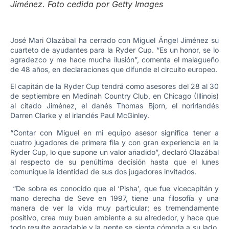
Jiménez. Foto cedida por Getty Images
José Mari Olazábal ha cerrado con Miguel Ángel Jiménez su
cuarteto de ayudantes para la Ryder Cup. “Es un honor, se lo
agradezco y me hace mucha ilusión”, comenta el malagueño
de 48 años, en declaraciones que difunde el circuito europeo.
El capitán de la Ryder Cup tendrá como asesores del 28 al 30
de septiembre en Medinah Country Club, en Chicago (Illinois)
al citado Jiménez, el danés Thomas Bjorn, el norirlandés
Darren Clarke y el irlandés Paul McGinley.
“Contar con Miguel en mi equipo asesor significa tener a
cuatro jugadores de primera fila y con gran experiencia en la
Ryder Cup, lo que supone un valor añadido”, declaró Olazábal
al respecto de su penúltima decisión hasta que el lunes
comunique la identidad de sus dos jugadores invitados.
“De sobra es conocido que el ‘Pisha’, que fue vicecapitán y
mano derecha de Seve en 1997, tiene una filosofía y una
manera de ver la vida muy particular; es tremendamente
positivo, crea muy buen ambiente a su alrededor, y hace que
todo resulte agradable y la gente se sienta cómoda a su lado.