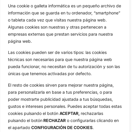
Una cookie o galleta informática es un pequeño archivo de
Amateurs
Reglas
información que se guarda en tu ordenador, “smartphone”
Circuitos
Vídeos
o tableta cada vez que visitas nuestra página web.
Especiales
De Interés
Algunas cookies son nuestras y otras pertenecen a
empresas externas que prestan servicios para nuestra
Compañía
página web.
Aviso Legal
Política de Privacidad
Las cookies pueden ser de varios tipos: las cookies
Política de Cookies
técnicas son necesarias para que nuestra página web
Publicidad
pueda funcionar, no necesitan de tu autorización y son las
únicas que tenemos activadas por defecto.
Newsletters
El resto de cookies sirven para mejorar nuestra página,
para personalizarla en base a tus preferencias, o para
Copyright © 2025 OpenGolf | Diseño por
TecnoQuatre
poder mostrarte publicidad ajustada a tus búsquedas,
gustos e intereses personales. Puedes aceptar todas estas
cookies pulsando el botón
ACEPTAR,
rechazarlas
pulsando el botón
RECHAZAR
o configurarlas clicando en
el apartado
CONFIGURACIÓN DE COOKIES
.