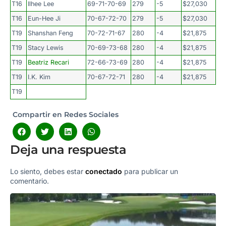
T16
Ilhee Lee
69-71-70-69
279
-5
$27,030
T16
Eun-Hee Ji
70-67-72-70
279
-5
$27,030
T19
Shanshan Feng
70-72-71-67
280
-4
$21,875
T19
Stacy Lewis
70-69-73-68
280
-4
$21,875
T19
Beatriz Recari
72-66-73-69
280
-4
$21,875
T19
I.K. Kim
70-67-72-71
280
-4
$21,875
T19
Compartir en Redes Sociales
Deja una respuesta
Lo siento, debes estar
conectado
para publicar un
comentario.