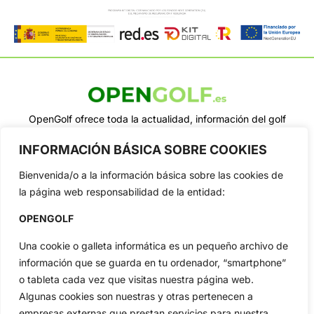
OpenGolf ofrece toda la actualidad, información del golf
profesional y amateur, resultados en directo, vídeos, noticias,
Jon Rahm, LIV Golf, PGA Tour, Ryder Cup, DP World Tour, LPGA
INFORMACIÓN BÁSICA SOBRE COOKIES
Tour...
Bienvenida/o a la información básica sobre las cookies de
Categorias
la página web responsabilidad de la entidad:
Inicio
Jon Rahm
Actualidad
Ryder Cup
OPENGOLF
Amateurs
Reglas
Una cookie o galleta informática es un pequeño archivo de
Circuitos
Vídeos
información que se guarda en tu ordenador, “smartphone”
Especiales
De Interés
o tableta cada vez que visitas nuestra página web.
Algunas cookies son nuestras y otras pertenecen a
Compañía
empresas externas que prestan servicios para nuestra