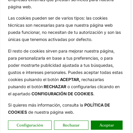
Aviso Legal
página web.
Política de Privacidad
Política de Cookies
Las cookies pueden ser de varios tipos: las cookies
técnicas son necesarias para que nuestra página web
Publicidad
pueda funcionar, no necesitan de tu autorización y son las
Newsletters
únicas que tenemos activadas por defecto.
El resto de cookies sirven para mejorar nuestra página,
Copyright © 2025 OpenGolf | Diseño por
TecnoQuatre
para personalizarla en base a tus preferencias, o para
poder mostrarte publicidad ajustada a tus búsquedas,
gustos e intereses personales. Puedes aceptar todas estas
cookies pulsando el botón
ACEPTAR,
rechazarlas
pulsando el botón
RECHAZAR
o configurarlas clicando en
el apartado
CONFIGURACIÓN DE COOKIES
.
Si quieres más información, consulta la
POLÍTICA DE
COOKIES
de nuestra página web.
Configuración
Rechazar
Aceptar