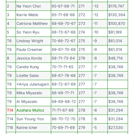
2
Na Yeon Choi
65-67-68-71
271
-13
$179,747
3
Karrie Webb
65-71-68-68
272
-12
$130,394
4
Catriona Matthew
68-68-70-67
273
-11
$100,870
5
So Yeon Ryu
68-73-67-66
274
-10
$81,189
T6
Lindsey Wright
70-66-72-67
275
-9
$61,014
T6
Paula Creamer
69-67-70-69
275
-9
$61,014
8
Jessica Korda
68-71-73-64
276
-8
$48,714
T9
Candie Kung
70-71-71-65
277
-7
$38,749
T9
Lizette Salas
68-67-76-66
277
-7
$38,749
T9
*Ariya Jutanugarn
69-72-67-69
277
-7
T9
Mika Miyazato
66-69-71-71
277
-7
$38,749
T9
Ai Miyazato
68-69-68-72
277
-7
$38,749
T14
Azahara Muñoz
71-71-67-69
278
-6
$31,294
T14
Sun Young Yoo
66-70-72-70
278
-6
$31,294
T16
Karine Icher
70-69-71-69
279
-5
$27,030