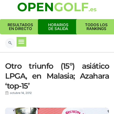
RESULTADOS
HORARIOS
TODOS LOS
EN DIRECTO
DE SALIDA
RANKINGS
Otro triunfo (15º) asiático
LPGA, en Malasia; Azahara
‘top-15’
octubre 14, 2012