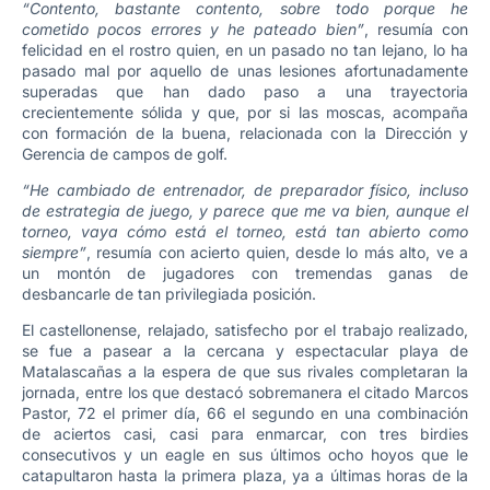
“Contento, bastante contento, sobre todo porque he
cometido pocos errores y he pateado bien”
, resumía con
felicidad en el rostro quien, en un pasado no tan lejano, lo ha
pasado mal por aquello de unas lesiones afortunadamente
superadas que han dado paso a una trayectoria
crecientemente sólida y que, por si las moscas, acompaña
con formación de la buena, relacionada con la Dirección y
Gerencia de campos de golf.
“He cambiado de entrenador, de preparador físico, incluso
de estrategia de juego, y parece que me va bien, aunque el
torneo, vaya cómo está el torneo, está tan abierto como
siempre”
, resumía con acierto quien, desde lo más alto, ve a
un montón de jugadores con tremendas ganas de
desbancarle de tan privilegiada posición.
El castellonense, relajado, satisfecho por el trabajo realizado,
se fue a pasear a la cercana y espectacular playa de
Matalascañas a la espera de que sus rivales completaran la
jornada, entre los que destacó sobremanera el citado Marcos
Pastor, 72 el primer día, 66 el segundo en una combinación
de aciertos casi, casi para enmarcar, con tres birdies
consecutivos y un eagle en sus últimos ocho hoyos que le
catapultaron hasta la primera plaza, ya a últimas horas de la