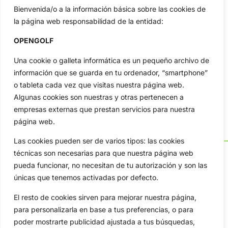
Bienvenida/o a la información básica sobre las cookies de
la página web responsabilidad de la entidad:
OPENGOLF
Una cookie o galleta informática es un pequeño archivo de
información que se guarda en tu ordenador, “smartphone”
o tableta cada vez que visitas nuestra página web.
Algunas cookies son nuestras y otras pertenecen a
empresas externas que prestan servicios para nuestra
página web.
Las cookies pueden ser de varios tipos: las cookies
técnicas son necesarias para que nuestra página web
pueda funcionar, no necesitan de tu autorización y son las
únicas que tenemos activadas por defecto.
OpenGolf ofrece toda la actualidad, información del golf
profesional y amateur, resultados en directo, vídeos, noticias,
El resto de cookies sirven para mejorar nuestra página,
Jon Rahm, LIV Golf, PGA Tour, Ryder Cup, DP World Tour, LPGA
para personalizarla en base a tus preferencias, o para
Tour...
poder mostrarte publicidad ajustada a tus búsquedas,