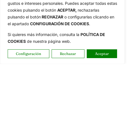
Categorias
gustos e intereses personales. Puedes aceptar todas estas
Inicio
Jon Rahm
cookies pulsando el botón
ACEPTAR,
rechazarlas
Actualidad
Ryder Cup
pulsando el botón
RECHAZAR
o configurarlas clicando en
el apartado
CONFIGURACIÓN DE COOKIES
.
Amateurs
Reglas
Circuitos
Vídeos
Si quieres más información, consulta la
POLÍTICA DE
Especiales
De Interés
COOKIES
de nuestra página web.
Compañía
Configuración
Rechazar
Aceptar
Aviso Legal
Política de Privacidad
Política de Cookies
Publicidad
Newsletters
Copyright © 2025 OpenGolf | Diseño por
TecnoQuatre