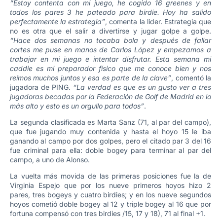
“Estoy contenta con mi juego, he cogido 16 greenes y en
todos los pares 3 he pateado para birdie. Hoy ha salido
perfectamente la estrategia”
, comenta la líder. Estrategia que
no es otra que el salir a divertirse y jugar golpe a golpe.
“Hace dos semanas no tocaba bola y después de fallar
cortes me puse en manos de Carlos López y empezamos a
trabajar en mi juego e intentar disfrutar. Esta semana mi
caddie es mi preparador físico que me conoce bien y nos
reímos muchos juntos y esa es parte de la clave”
, comentó la
jugadora de PING.
“La verdad es que es un gusto ver a tres
jugadoras becadas por la Federación de Golf de Madrid en lo
más alto y esto es un orgullo para todos”
.
La segunda clasificada es Marta Sanz (71, al par del campo),
que fue jugando muy contenida y hasta el hoyo 15 le iba
ganando al campo por dos golpes, pero el citado par 3 del 16
fue criminal para ella: doble bogey para terminar al par del
campo, a uno de Alonso.
La vuelta más movida de las primeras posiciones fue la de
Virginia Espejo que por los nueve primeros hoyos hizo 2
pares, tres bogeys y cuatro birdies; y en los nueve segundos
hoyos cometió doble bogey al 12 y triple bogey al 16 que por
fortuna compensó con tres birdies /15, 17 y 18), 71 al final +1.