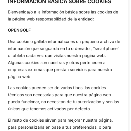
INFORMACIÓN BÁSICA SOBRE COOKIES
Jon Rahm, LIV Golf, PGA Tour, Ryder Cup, DP World Tour, LPGA
Tour...
Bienvenida/o a la información básica sobre las cookies de
Categorias
la página web responsabilidad de la entidad:
Inicio
Jon Rahm
OPENGOLF
Actualidad
Ryder Cup
Amateurs
Reglas
Una cookie o galleta informática es un pequeño archivo de
Circuitos
Vídeos
información que se guarda en tu ordenador, “smartphone”
o tableta cada vez que visitas nuestra página web.
Especiales
De Interés
Algunas cookies son nuestras y otras pertenecen a
Compañía
empresas externas que prestan servicios para nuestra
Aviso Legal
página web.
Política de Privacidad
Las cookies pueden ser de varios tipos: las cookies
Política de Cookies
técnicas son necesarias para que nuestra página web
Publicidad
pueda funcionar, no necesitan de tu autorización y son las
Newsletters
únicas que tenemos activadas por defecto.
El resto de cookies sirven para mejorar nuestra página,
Copyright © 2025 OpenGolf | Diseño por
TecnoQuatre
para personalizarla en base a tus preferencias, o para