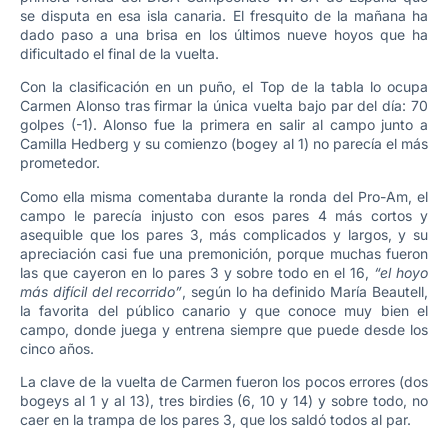
se disputa en esa isla canaria. El fresquito de la mañana ha
dado paso a una brisa en los últimos nueve hoyos que ha
dificultado el final de la vuelta.
Con la clasificación en un puño, el Top de la tabla lo ocupa
Carmen Alonso tras firmar la única vuelta bajo par del día: 70
golpes (-1). Alonso fue la primera en salir al campo junto a
Camilla Hedberg y su comienzo (bogey al 1) no parecía el más
prometedor.
Como ella misma comentaba durante la ronda del Pro-Am, el
campo le parecía injusto con esos pares 4 más cortos y
asequible que los pares 3, más complicados y largos, y su
apreciación casi fue una premonición, porque muchas fueron
las que cayeron en lo pares 3 y sobre todo en el 16,
“el hoyo
más difícil del recorrido”
, según lo ha definido María Beautell,
la favorita del público canario y que conoce muy bien el
campo, donde juega y entrena siempre que puede desde los
cinco años.
La clave de la vuelta de Carmen fueron los pocos errores (dos
bogeys al 1 y al 13), tres birdies (6, 10 y 14) y sobre todo, no
caer en la trampa de los pares 3, que los saldó todos al par.