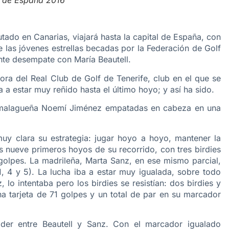
 de España 2016
o en Canarias, viajará hasta la capital de España, con
e las jóvenes estrellas becadas por la Federación de Golf
te desempate con María Beautell.
ora del Real Club de Golf de Tenerife, club en el que se
 a estar muy reñido hasta el último hoyo; y así ha sido.
a malagueña Noemí Jiménez empatadas en cabeza en una
 muy clara su estrategia: jugar hoyo a hoyo, mantener la
 nueve primeros hoyos de su recorrido, con tres birdies
 golpes. La madrileña, Marta Sanz, en ese mismo parcial,
 4 y 5). La lucha iba a estar muy igualada, sobre todo
lo intentaba pero los birdies se resistían: dos birdies y
na tarjeta de 71 golpes y un total de par en su marcador
er entre Beautell y Sanz. Con el marcador igualado