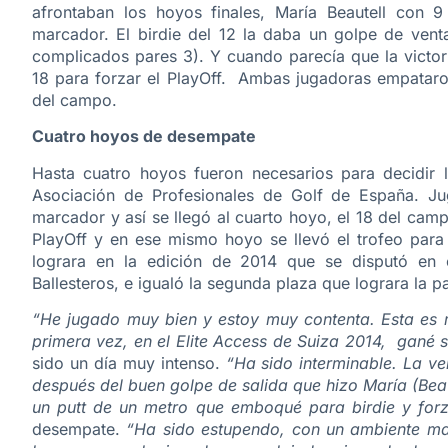
afrontaban los hoyos finales, María Beautell con 
marcador. El birdie del 12 la daba un golpe de ven
complicados pares 3). Y cuando parecía que la victori
18 para forzar el PlayOff. Ambas jugadoras empataron
del campo.
Cuatro hoyos de desempate
Hasta cuatro hoyos fueron necesarios para decidir 
Asociación de Profesionales de Golf de España. Jug
marcador y así se llegó al cuarto hoyo, el 18 del cam
PlayOff y en ese mismo hoyo se llevó el trofeo para 
lograra en la edición de 2014 que se disputó en
Ballesteros, e igualó la segunda plaza que lograra la
“He jugado muy bien y estoy muy contenta. Esta es m
primera vez, en el Elite Access de Suiza 2014, gané
sido un día muy intenso.
“Ha sido interminable. La v
después del buen golpe de salida que hizo María (Beau
un putt de un metro que emboqué para birdie y forz
desempate.
“Ha sido estupendo, con un ambiente mar