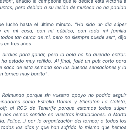
esión
”, añadió la campeona que le dedica esta victoria a
juntas, pero debido a su lesión de muñeca no ha podido
ue luchó hasta el último minuto.
“Ha sido un día súper
a en mi casa, con mi público, con toda mi familia
todos tan cerca de mí, pero no siempre puede ser”
, dijo
s en tres años.
birdies para ganar, pero la bola no ha querido entrar.
 ha estado muy reñido. Al final, fallé un putt corto para
que saco de esta semana son las buenas sensaciones y la
un torneo muy bonito”
.
a Raimundo porque sin vuestro apoyo no podría seguir
ocinadores como Estrella Damm y Sheraton La Caleta,
olf; al RCG de Tenerife porque estamos todas súper
 nos hemos sentido en vuestras instalaciones; a Marta
cia. Felipe…) por la organización del torneo; a todos los
s todos los días y que han sufrido lo mismo que hemos