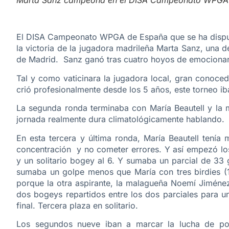
Marta Sanz campeona en el DISA Campeonato WPGA
El DISA Campeonato WPGA de España que se ha disputad
la victoria de la jugadora madrileña Marta Sanz, una d
de Madrid. Sanz ganó tras cuatro hoyos de emocionan
Tal y como vaticinara la jugadora local, gran conoced
crió profesionalmente desde los 5 años, este torneo iba
La segunda ronda terminaba con María Beautell y l
jornada realmente dura climatológicamente hablando.
En esta tercera y última ronda, María Beautell tenía
concentración y no cometer errores. Y así empezó los
y un solitario bogey al 6. Y sumaba un parcial de 33
sumaba un golpe menos que María con tres birdies (1,
porque la otra aspirante, la malagueña Noemí Jiménez, 
dos bogeys repartidos entre los dos parciales para u
final. Tercera plaza en solitario.
Los segundos nueve iban a marcar la lucha de pod