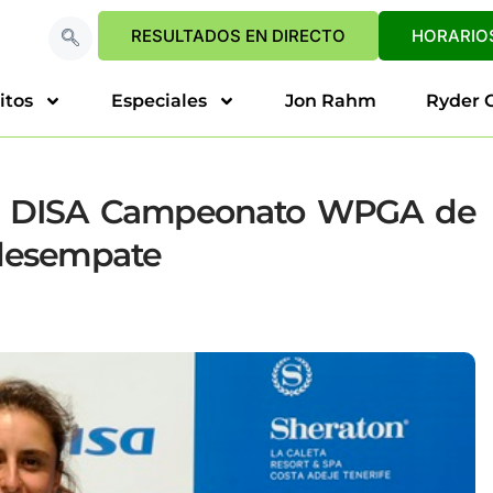
RESULTADOS EN DIRECTO
HORARIOS
itos
Especiales
Jon Rahm
Ryder 
el DISA Campeonato WPGA de
 desempate