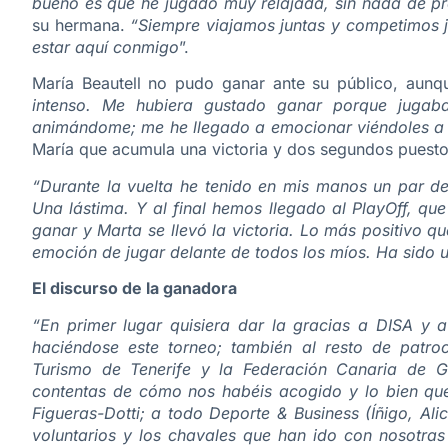
bueno es que he jugado muy relajada, sin nada de pr
su hermana.
“Siempre viajamos juntas y competimos 
estar aquí conmigo
”.
María Beautell no pudo ganar ante su público, aunq
intenso. Me hubiera gustado ganar porque jugab
animándome; me he llegado a emocionar viéndoles a 
María que acumula una victoria y dos segundos puesto
“Durante la vuelta he tenido en mis manos un par de 
Una lástima. Y al final hemos llegado al PlayOff, que
ganar y Marta se llevó la victoria. Lo más positivo 
emoción de jugar delante de todos los míos. Ha sido 
El discurso de la ganadora
“En primer lugar quisiera dar la gracias a DISA y 
haciéndose este torneo; también al resto de patr
Turismo de Tenerife y la Federación Canaria de G
contentas de cómo nos habéis acogido y lo bien que
Figueras-Dotti; a todo Deporte & Business (Íñigo, Ali
voluntarios y los chavales que han ido con nosotra