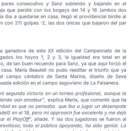
9 pares consecutivo y Sanz subiendo y bajando en el
taja que perdió con los bogeys del 14 y 16 (ambos dos
a iba a quedarse en casa, llegó el providencial birdie al
 con 211 golpes -2, las dos únicas que bajaron del par
la ganadora de esta XII edición del Campeonato de la
ados los hoyos 1, 2 y 3, la igualdad era total en el
po, de tan buen recuerdo para Sanz, ya que aquí forzó el
casa. María Beautell no pudo reeditar el triunfo que ya
 el campo cántabro de Santa Marina, diseño de Seve
 pasada edición en el campo segoviano de La Faisanera.
i segunda victoria en un torneo profesional, aunque la
 siendo aún amateur”
, explica Marta, que comentó que ha
erdad es que no pensaba que iba a jugar un desempate
tell) en el 18, pero mi approach fue excelente y me dejó
ar el PlayOff
”, añade. Y las dos jugadoras se fueron al
avilloso; todo el público apoyando, ha sido genial. Lo