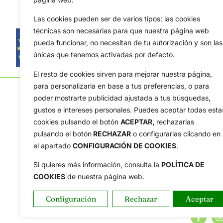
Las cookies pueden ser de varios tipos: las cookies
técnicas son necesarias para que nuestra página web
pueda funcionar, no necesitan de tu autorización y son las
únicas que tenemos activadas por defecto.
El resto de cookies sirven para mejorar nuestra página,
para personalizarla en base a tus preferencias, o para
poder mostrarte publicidad ajustada a tus búsquedas,
gustos e intereses personales. Puedes aceptar todas esta
cookies pulsando el botón
ACEPTAR,
rechazarlas
pulsando el botón
RECHAZAR
o configurarlas clicando en
OpenGolf ofrece toda la actualidad, información del g
el apartado
CONFIGURACIÓN DE COOKIES
.
amateur, resultados en directo, vídeos, noticias, Jon
Tour, Ryder Cup, DP World Tour, LPGA Tour...
Si quieres más información, consulta la
POLÍTICA DE
COOKIES
de nuestra página web.
Configuración
Rechazar
Aceptar
Copyright © 2025 OpenGolf | Diseño por
TecnoQuatre