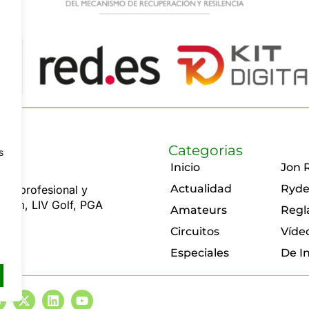
Categorias
s
Inicio
Jon 
Actualidad
Ryde
olf profesional y
 Rahm, LIV Golf, PGA
Amateurs
Regl
Circuitos
Víde
Especiales
De I