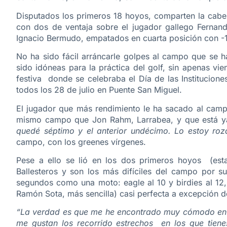
Disputados los primeros 18 hoyos, comparten la cabe
con dos de ventaja sobre el jugador gallego Fernand
Ignacio Bermudo, empatados en cuarta posición con -1
No ha sido fácil arráncarle golpes al campo que se ha
sido idóneas para la práctica del golf, sin apenas v
festiva donde se celebraba el Día de las Institucion
todos los 28 de julio en Puente San Miguel.
El jugador que más rendimiento le ha sacado al campo
mismo campo que Jon Rahm, Larrabea, y que está ya
quedé séptimo y el anterior undécimo. Lo estoy ro
campo, con los greenes vírgenes.
Pese a ello se lió en los dos primeros hoyos (esta
Ballesteros y son los más difíciles del campo por 
segundos como una moto: eagle al 10 y birdies al 12,
Ramón Sota, más sencilla) casi perfecta a excepción d
“La verdad es que me he encontrado muy cómodo en e
me gustan los recorrido estrechos en los que tien