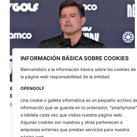
INFORMACIÓN BÁSICA SOBRE COOKIES
Bienvenida/o a la información básica sobre las cookies de
la página web responsabilidad de la entidad:
El CEO de LIV Golf no asegura que Jon Rahm y
OPENGOLF
Bryson DeChambeau sigan en el circuito
Una cookie o galleta informática es un pequeño archivo d
6 de agosto de 2026
información que se guarda en tu ordenador, “smartphone”
o tableta cada vez que visitas nuestra página web.
Algunas cookies son nuestras y otras pertenecen a
empresas externas que prestan servicios para nuestra
página web.