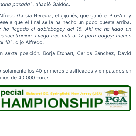
emana pasada”
, añadió Galdós.
 Alfredo García Heredia, el gijonés, que ganó el Pro-Am y
ese a que el final se la ha hecho un poco cuesta arriba.
a llegado el doblebogey del 15. Ahí me he liado un
concentración. Luego tres putt al 17 para bogey; menos
al 18”
, dijo Alfredo.
 sexta posición: Borja Etchart, Carlos Sánchez, David
o solamente los 40 primeros clasificados y empatados en
mios de 40.000 euros.