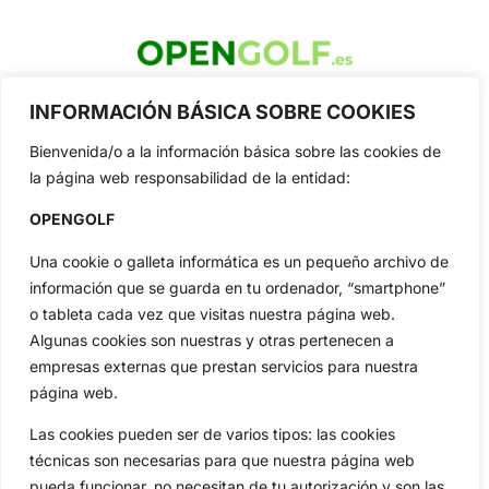
OpenGolf ofrece toda la actualidad, información del golf
INFORMACIÓN BÁSICA SOBRE COOKIES
profesional y amateur, resultados en directo, vídeos, noticias,
Jon Rahm, LIV Golf, PGA Tour, Ryder Cup, DP World Tour, LPGA
Bienvenida/o a la información básica sobre las cookies de
Tour...
la página web responsabilidad de la entidad:
Categorias
Inicio
Jon Rahm
OPENGOLF
Actualidad
Ryder Cup
Una cookie o galleta informática es un pequeño archivo de
Amateurs
Reglas
información que se guarda en tu ordenador, “smartphone”
Circuitos
Vídeos
o tableta cada vez que visitas nuestra página web.
Especiales
De Interés
Algunas cookies son nuestras y otras pertenecen a
empresas externas que prestan servicios para nuestra
Compañía
página web.
Aviso Legal
Política de Privacidad
Las cookies pueden ser de varios tipos: las cookies
Política de Cookies
técnicas son necesarias para que nuestra página web
pueda funcionar, no necesitan de tu autorización y son las