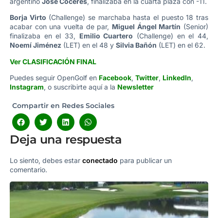
argentino
José Coceres
, finalizaba en la cuarta plaza con -11.
Borja Virto
(Challenge) se marchaba hasta el puesto 18 tras
acabar con una vuelta de par,
Miguel Ángel Martín
(Senior)
finalizaba en el 33,
Emilio Cuartero
(Challenge) en el 44,
Noemí Jiménez
(LET) en el 48 y
Silvia Bañón
(LET) en el 62.
Ver CLASIFICACIÓN FINAL
Puedes seguir OpenGolf en
Facebook
,
Twitter
,
LinkedIn
,
Instagram
, o suscribirte aquí a la
Newsletter
Compartir en Redes Sociales
Deja una respuesta
Lo siento, debes estar
conectado
para publicar un
comentario.