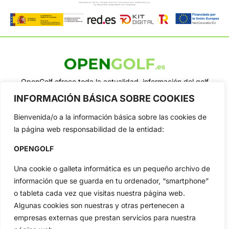
OpenGolf ofrece toda la actualidad, información del golf
profesional y amateur, resultados en directo, vídeos, noticias,
INFORMACIÓN BÁSICA SOBRE COOKIES
Jon Rahm, LIV Golf, PGA Tour, Ryder Cup, DP World Tour, LPGA
Tour...
Bienvenida/o a la información básica sobre las cookies de
Categorias
la página web responsabilidad de la entidad:
Inicio
Jon Rahm
OPENGOLF
Actualidad
Ryder Cup
Amateurs
Reglas
Una cookie o galleta informática es un pequeño archivo de
información que se guarda en tu ordenador, “smartphone”
Circuitos
Vídeos
o tableta cada vez que visitas nuestra página web.
Especiales
De Interés
Algunas cookies son nuestras y otras pertenecen a
Compañía
empresas externas que prestan servicios para nuestra
Aviso Legal