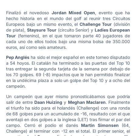
Finalizó el novedoso
Jordan Mixed Open
, evento que ha
hecho historia en el mundo del golf al reunir tres Circuitos
Europeos bajo un mismo evento, el
Challenge Tour
(división
de plata),
Staysure Tour
(circuito Senior) y
Ladies European
Tour
(femenino), en el que tomaron parte 40 jugadores de
cada uno de ellos todos bajo una misma bolsa de 350.000
euros, así como seis amateurs.
Pep Anglés
ha sido el mejor español en este torneo disputado
a 54 hoyos. El catalán ha terminado a las puertas del Top 10
tras entregar la segunda tarjeta de la semana por debajo de
los 70 golpes. 69 (-8) impactos que le han permitido finalizar
en la undécima plaza a solo un golpe del Top 10 y a ocho del
campeón.
Un campeón que ayer mismo pronosticábamos que podría
salir de entre
Daan Huizing
y
Meghan Maclaren
. Finalmente
el triunfo ha sido para el holandés (Challenge) con una ronda
de 68 golpes para un acumulado de -16, resultado con el que
aventajó en dos golpes a la inglesa (LET) tras firmar el par del
campo. Cerró el podio el danés
Martin Simonsen
(64,
Challenge) al terminar con -12 en el total. El primer senior, el