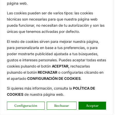
página web.
Política de Privacidad
Política de Cookies
Las cookies pueden ser de varios tipos: las cookies
Publicidad
técnicas son necesarias para que nuestra página web
Newsletters
pueda funcionar, no necesitan de tu autorización y son las
únicas que tenemos activadas por defecto.
El resto de cookies sirven para mejorar nuestra página,
Copyright © 2025 OpenGolf | Diseño por
TecnoQuatre
para personalizarla en base a tus preferencias, o para
poder mostrarte publicidad ajustada a tus búsquedas,
gustos e intereses personales. Puedes aceptar todas estas
cookies pulsando el botón
ACEPTAR,
rechazarlas
pulsando el botón
RECHAZAR
o configurarlas clicando en
el apartado
CONFIGURACIÓN DE COOKIES
.
Si quieres más información, consulta la
POLÍTICA DE
COOKIES
de nuestra página web.
Configuración
Rechazar
Aceptar