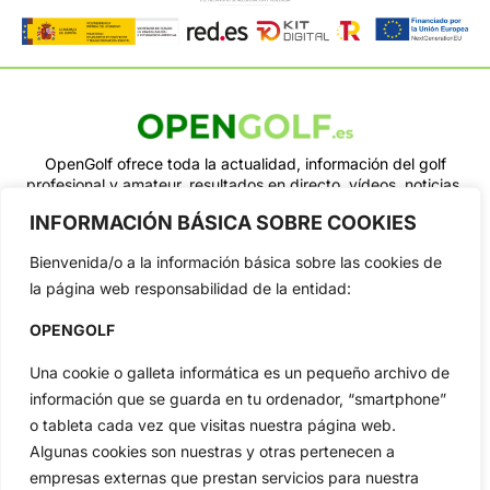
OpenGolf ofrece toda la actualidad, información del golf
profesional y amateur, resultados en directo, vídeos, noticias,
Jon Rahm, LIV Golf, PGA Tour, Ryder Cup, DP World Tour, LPGA
INFORMACIÓN BÁSICA SOBRE COOKIES
Tour...
Categorias
Bienvenida/o a la información básica sobre las cookies de
Inicio
Jon Rahm
la página web responsabilidad de la entidad:
Actualidad
Ryder Cup
OPENGOLF
Amateurs
Reglas
Una cookie o galleta informática es un pequeño archivo de
Circuitos
Vídeos
información que se guarda en tu ordenador, “smartphone”
Especiales
De Interés
o tableta cada vez que visitas nuestra página web.
Compañía
Algunas cookies son nuestras y otras pertenecen a
Aviso Legal
empresas externas que prestan servicios para nuestra