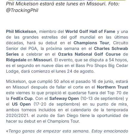
Phil Mickelson estará este lunes en Missouri. Foto:
@TrackingPhil
Phil Mickelson
, miembro del
World Golf Hall of Fame
y una
de las grandes estrellas del golf mundial en las últimas
décadas, hará su debut en el
Champions Tour
, Circuito
Senior del PGA, la próxima semana en el
Charles Schwab
Series
a celebrar en el
Ozarks National Golf Course
de
Ridgedale
en
Missouri
. El evento, que se disputa a 54 hoyos,
es el segundo en nueve días en el Bass Pro Shops Big Cedar
Lodge, dará comienzo el lunes 24 de agosto.
Mickelson, que cumplió 50 años el pasado 16 de junio, estará
en Missouri después de fallar el corte en el
Northern Trust
este viernes lo que propició el quedarse fuera del Top 70 de
la
FedEx Cup
. Con el
Safeway Open
(10-13 de septiembre) y
el
US Open
(17-20 de septiembre) en su punto de mira,
ambos torneos incluidos en el calendario de la temporada
2020/2021. el zurdo de San Diego tiene la oportunidad de
hacer su debut en el Champions Tour.
«
Tengo ganas de empezar esta semana. Estoy emocionado