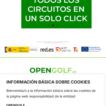
OpenGolf ofrece toda la actualidad, información del golf
INFORMACIÓN BÁSICA SOBRE COOKIES
profesional y amateur, resultados en directo, vídeos, noticias,
Jon Rahm, LIV Golf, PGA Tour, Ryder Cup, DP World Tour, LPGA
Bienvenida/o a la información básica sobre las cookies de
Tour...
la página web responsabilidad de la entidad:
Categorias
Inicio
Jon Rahm
OPENGOLF