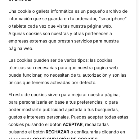
Actualidad
Ryder Cup
Una cookie o galleta informática es un pequeño archivo de
Amateurs
Reglas
información que se guarda en tu ordenador, “smartphone”
Circuitos
Vídeos
o tableta cada vez que visitas nuestra página web.
Algunas cookies son nuestras y otras pertenecen a
Especiales
De Interés
empresas externas que prestan servicios para nuestra
Compañía
página web.
Aviso Legal
Las cookies pueden ser de varios tipos: las cookies
Política de Privacidad
técnicas son necesarias para que nuestra página web
Política de Cookies
pueda funcionar, no necesitan de tu autorización y son las
Publicidad
únicas que tenemos activadas por defecto.
Newsletters
El resto de cookies sirven para mejorar nuestra página,
para personalizarla en base a tus preferencias, o para
Copyright © 2025 OpenGolf | Diseño por
TecnoQuatre
poder mostrarte publicidad ajustada a tus búsquedas,
gustos e intereses personales. Puedes aceptar todas estas
cookies pulsando el botón
ACEPTAR,
rechazarlas
pulsando el botón
RECHAZAR
o configurarlas clicando en