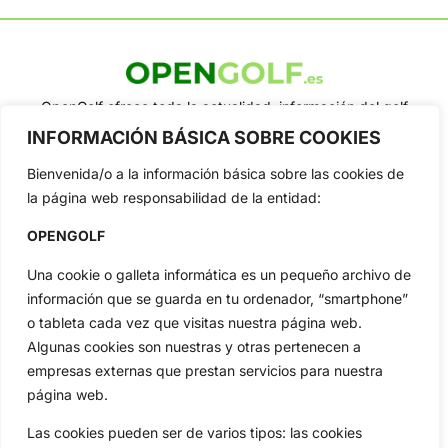
OpenGolf ofrece toda la actualidad, información del golf
profesional y amateur, resultados en directo, vídeos, noticias,
INFORMACIÓN BÁSICA SOBRE COOKIES
Jon Rahm, LIV Golf, PGA Tour, Ryder Cup, DP World Tour, LPGA
Tour...
Bienvenida/o a la información básica sobre las cookies de
Categorias
la página web responsabilidad de la entidad:
Inicio
Jon Rahm
OPENGOLF
Actualidad
Ryder Cup
Una cookie o galleta informática es un pequeño archivo de
Amateurs
Reglas
información que se guarda en tu ordenador, “smartphone”
Circuitos
Vídeos
o tableta cada vez que visitas nuestra página web.
Especiales
De Interés
Algunas cookies son nuestras y otras pertenecen a
Compañía
empresas externas que prestan servicios para nuestra
Aviso Legal
página web.
Política de Privacidad
Las cookies pueden ser de varios tipos: las cookies
Política de Cookies