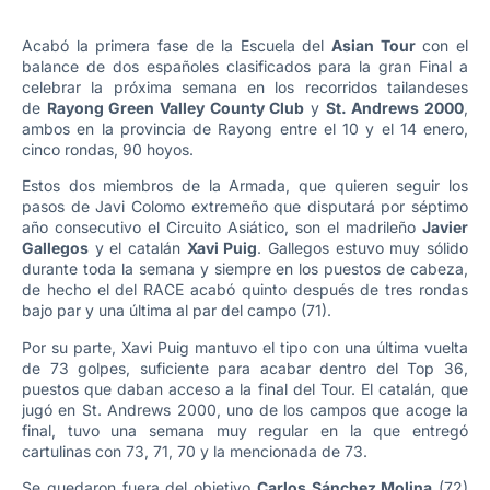
Acabó la primera fase de la Escuela del
Asian Tour
con el
balance de dos españoles clasificados para la gran Final a
celebrar la próxima semana en los recorridos tailandeses
de
Rayong Green Valley County Club
y
St. Andrews 2000
,
ambos en la provincia de Rayong entre el 10 y el 14 enero,
cinco rondas, 90 hoyos.
Estos dos miembros de la Armada, que quieren seguir los
pasos de Javi Colomo extremeño que disputará por séptimo
año consecutivo el Circuito Asiático, son el madrileño
Javier
Gallegos
y el catalán
Xavi Puig
. Gallegos estuvo muy sólido
durante toda la semana y siempre en los puestos de cabeza,
de hecho el del RACE acabó quinto después de tres rondas
bajo par y una última al par del campo (71).
Por su parte, Xavi Puig mantuvo el tipo con una última vuelta
de 73 golpes, suficiente para acabar dentro del Top 36,
puestos que daban acceso a la final del Tour. El catalán, que
jugó en St. Andrews 2000, uno de los campos que acoge la
final, tuvo una semana muy regular en la que entregó
cartulinas con 73, 71, 70 y la mencionada de 73.
Se quedaron fuera del objetivo
Carlos Sánchez Molina
(72)