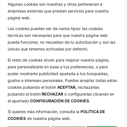
Algunas cookies son nuestras y otras pertenecen a
Compañía
empresas externas que prestan servicios para nuestra
Aviso Legal
página web.
Política de Privacidad
Las cookies pueden ser de varios tipos: las cookies
Política de Cookies
técnicas son necesarias para que nuestra página web
Publicidad
pueda funcionar, no necesitan de tu autorización y son las
Newsletters
únicas que tenemos activadas por defecto.
El resto de cookies sirven para mejorar nuestra página,
para personalizarla en base a tus preferencias, o para
Copyright © 2025 OpenGolf | Diseño por
TecnoQuatre
poder mostrarte publicidad ajustada a tus búsquedas,
gustos e intereses personales. Puedes aceptar todas estas
cookies pulsando el botón
ACEPTAR,
rechazarlas
pulsando el botón
RECHAZAR
o configurarlas clicando en
el apartado
CONFIGURACIÓN DE COOKIES
.
Si quieres más información, consulta la
POLÍTICA DE
COOKIES
de nuestra página web.