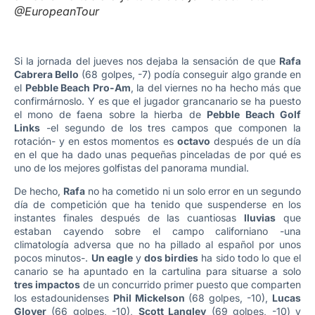
@EuropeanTour
Si la jornada del jueves nos dejaba la sensación de que
Rafa
Cabrera Bello
(68 golpes, -7) podía conseguir algo grande en
el
Pebble Beach Pro-Am
, la del viernes no ha hecho más que
confirmárnoslo. Y es que el jugador grancanario se ha puesto
el mono de faena sobre la hierba de
Pebble Beach Golf
Links
-el segundo de los tres campos que componen la
rotación- y en estos momentos es
octavo
después de un día
en el que ha dado unas pequeñas pinceladas de por qué es
uno de los mejores golfistas del panorama mundial.
De hecho,
Rafa
no ha cometido ni un solo error en un segundo
día de competición que ha tenido que suspenderse en los
instantes finales después de las cuantiosas
lluvias
que
estaban cayendo sobre el campo californiano -una
climatología adversa que no ha pillado al español por unos
pocos minutos-.
Un eagle
y
dos birdies
ha sido todo lo que el
canario se ha apuntado en la cartulina para situarse a solo
tres impactos
de un concurrido primer puesto que comparten
los estadounidenses
Phil Mickelson
(68 golpes, -10),
Lucas
Glover
(66 golpes, -10),
Scott Langley
(69 golpes, -10) y