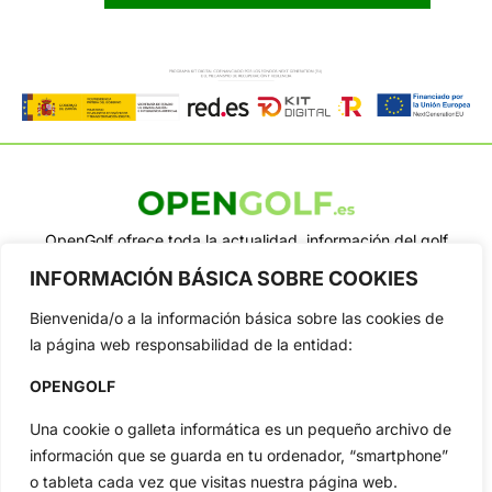
OpenGolf ofrece toda la actualidad, información del golf
profesional y amateur, resultados en directo, vídeos, noticias,
INFORMACIÓN BÁSICA SOBRE COOKIES
Jon Rahm, LIV Golf, PGA Tour, Ryder Cup, DP World Tour, LPGA
Tour...
Bienvenida/o a la información básica sobre las cookies de
Categorias
la página web responsabilidad de la entidad:
Inicio
Jon Rahm
OPENGOLF
Actualidad
Ryder Cup
Amateurs
Reglas
Una cookie o galleta informática es un pequeño archivo de
información que se guarda en tu ordenador, “smartphone”
Circuitos
Vídeos
o tableta cada vez que visitas nuestra página web.
Especiales
De Interés