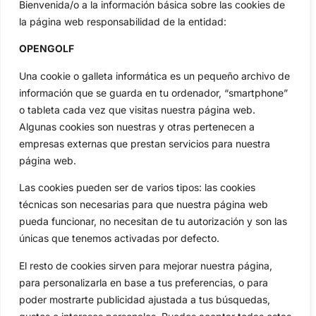
Tour...
Bienvenida/o a la información básica sobre las cookies de
la página web responsabilidad de la entidad:
Categorias
Inicio
Jon Rahm
OPENGOLF
Actualidad
Ryder Cup
Una cookie o galleta informática es un pequeño archivo de
Amateurs
Reglas
información que se guarda en tu ordenador, “smartphone”
Circuitos
Vídeos
o tableta cada vez que visitas nuestra página web.
Especiales
De Interés
Algunas cookies son nuestras y otras pertenecen a
Compañía
empresas externas que prestan servicios para nuestra
Aviso Legal
página web.
Política de Privacidad
Las cookies pueden ser de varios tipos: las cookies
Política de Cookies
técnicas son necesarias para que nuestra página web
Publicidad
pueda funcionar, no necesitan de tu autorización y son las
únicas que tenemos activadas por defecto.
Newsletters
El resto de cookies sirven para mejorar nuestra página,
para personalizarla en base a tus preferencias, o para
Copyright © 2025 OpenGolf | Diseño por
TecnoQuatre
poder mostrarte publicidad ajustada a tus búsquedas,