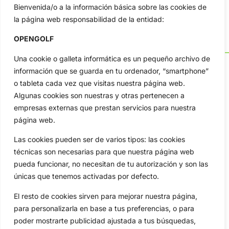
Bienvenida/o a la información básica sobre las cookies de
la página web responsabilidad de la entidad:
OPENGOLF
Una cookie o galleta informática es un pequeño archivo de
información que se guarda en tu ordenador, “smartphone”
o tableta cada vez que visitas nuestra página web.
Algunas cookies son nuestras y otras pertenecen a
OpenGolf ofrece toda la actualidad, información del golf
profesional y amateur, resultados en directo, vídeos, noticias,
empresas externas que prestan servicios para nuestra
Jon Rahm, LIV Golf, PGA Tour, Ryder Cup, DP World Tour, LPGA
página web.
Tour...
Las cookies pueden ser de varios tipos: las cookies
Categorias
técnicas son necesarias para que nuestra página web
Inicio
Jon Rahm
pueda funcionar, no necesitan de tu autorización y son las
Actualidad
Ryder Cup
únicas que tenemos activadas por defecto.
Amateurs
Reglas
El resto de cookies sirven para mejorar nuestra página,
Circuitos
Vídeos
para personalizarla en base a tus preferencias, o para
Especiales
De Interés
poder mostrarte publicidad ajustada a tus búsquedas,