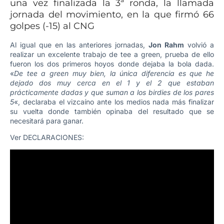
una vez finalizada la 3ª ronda, la llamada
jornada del movimiento, en la que firmó 66
golpes (-15) al CNG
Al igual que en las anteriores jornadas,
Jon Rahm
volvió a
realizar un excelente trabajo de tee a green, prueba de ello
fueron los dos primeros hoyos donde dejaba la bola dada.
«
De tee a green muy bien, la única diferencia es que he
dejado dos muy cerca en el 1 y el 2 que estaban
prácticamente dadas y que suman a los birdies de los pares
5
«, declaraba el vizcaíno ante los medios nada más finalizar
su vuelta donde también opinaba del resultado que se
necesitará para ganar.
Ver DECLARACIONES: