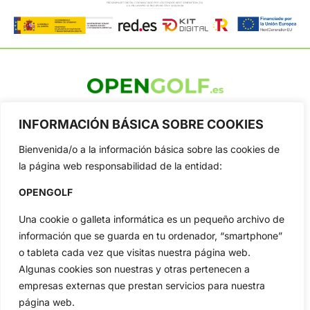
OpenGolf ofrece toda la actualidad, información del golf
profesional y amateur, resultados en directo, vídeos, noticias,
INFORMACIÓN BÁSICA SOBRE COOKIES
Jon Rahm, LIV Golf, PGA Tour, Ryder Cup, DP World Tour, LPGA
Tour...
Bienvenida/o a la información básica sobre las cookies de
la página web responsabilidad de la entidad:
Categorias
Inicio
Jon Rahm
OPENGOLF
Actualidad
Ryder Cup
Una cookie o galleta informática es un pequeño archivo de
Amateurs
Reglas
información que se guarda en tu ordenador, “smartphone”
Circuitos
Vídeos
o tableta cada vez que visitas nuestra página web.
Especiales
De Interés
Algunas cookies son nuestras y otras pertenecen a
empresas externas que prestan servicios para nuestra
Compañía
página web.
Aviso Legal