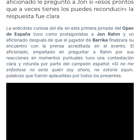
aficionado le preguntó a Jon si «esos prontos
que a veces tienes los puedes reconducir» la
respuesta fue clara
La anécdota curiosa del día en esta primera jornada del
Open
de España
tuvo como protagonistas a
Jon Rahm
y un
aficionado después de que el jugador de
Barrika
finalizara su
encuentro con la prensa acreditada en el evento. El
aficionado, empeñado en preguntar a Rahm por sus
reacciones en momentos puntuales tuvo una contestación
clara y rotunda por parte del campeón español: «
Si no me
enfadase no sería quién soy ahora, no estaría aquí»,
palabras
que fueron aplaudidas por todos los presentes
.