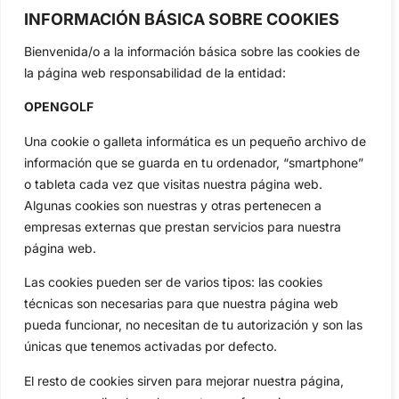
OpenGolf ofrece toda la actualidad, información del golf
INFORMACIÓN BÁSICA SOBRE COOKIES
profesional y amateur, resultados en directo, vídeos, noticias,
Jon Rahm, LIV Golf, PGA Tour, Ryder Cup, DP World Tour, LPGA
Bienvenida/o a la información básica sobre las cookies de
Tour...
la página web responsabilidad de la entidad:
Categorias
Inicio
Jon Rahm
OPENGOLF
Actualidad
Ryder Cup
Una cookie o galleta informática es un pequeño archivo de
Amateurs
Reglas
información que se guarda en tu ordenador, “smartphone”
Circuitos
Vídeos
o tableta cada vez que visitas nuestra página web.
Especiales
De Interés
Algunas cookies son nuestras y otras pertenecen a
empresas externas que prestan servicios para nuestra
Compañía
página web.
Aviso Legal
Política de Privacidad
Las cookies pueden ser de varios tipos: las cookies
técnicas son necesarias para que nuestra página web
Política de Cookies
pueda funcionar, no necesitan de tu autorización y son las
Publicidad
únicas que tenemos activadas por defecto.
Newsletters
El resto de cookies sirven para mejorar nuestra página,