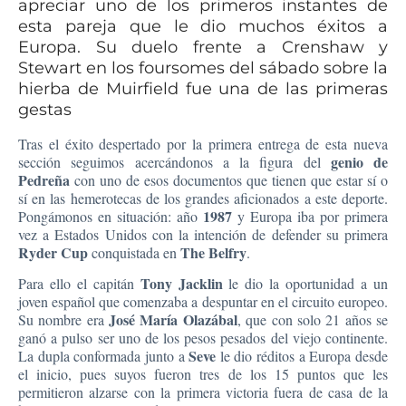
apreciar uno de los primeros instantes de
esta pareja que le dio muchos éxitos a
Europa. Su duelo frente a Crenshaw y
Stewart en los foursomes del sábado sobre la
hierba de Muirfield fue una de las primeras
gestas
Tras el éxito despertado por la primera entrega de esta nueva
genio de
sección seguimos acercándonos a la figura del
Pedreña
con uno de esos documentos que tienen que estar sí o
sí en las hemerotecas de los grandes aficionados a este deporte.
1987
Pongámonos en situación: año
y Europa iba por primera
vez a Estados Unidos con la intención de defender su primera
Ryder Cup
The Belfry
conquistada en
.
Tony Jacklin
Para ello el capitán
le dio la oportunidad a un
joven español que comenzaba a despuntar en el circuito europeo.
José María Olazábal
Su nombre era
, que con solo 21 años se
ganó a pulso ser uno de los pesos pesados del viejo continente.
Seve
La dupla conformada junto a
le dio réditos a Europa desde
el inicio, pues suyos fueron tres de los 15 puntos que les
permitieron alzarse con la primera victoria fuera de casa de la