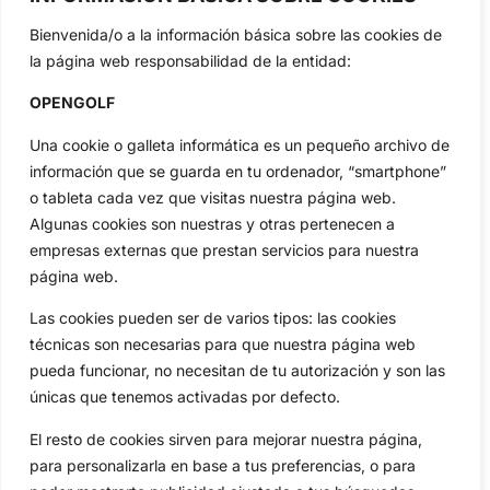
Jon Rahm, LIV Golf, PGA Tour, Ryder Cup, DP World Tour, LPGA
Tour...
Bienvenida/o a la información básica sobre las cookies de
la página web responsabilidad de la entidad:
Categorias
Inicio
Jon Rahm
OPENGOLF
Actualidad
Ryder Cup
Una cookie o galleta informática es un pequeño archivo de
Amateurs
Reglas
información que se guarda en tu ordenador, “smartphone”
Circuitos
Vídeos
o tableta cada vez que visitas nuestra página web.
Especiales
De Interés
Algunas cookies son nuestras y otras pertenecen a
Compañía
empresas externas que prestan servicios para nuestra
Aviso Legal
página web.
Política de Privacidad
Las cookies pueden ser de varios tipos: las cookies
Política de Cookies
técnicas son necesarias para que nuestra página web
Publicidad
pueda funcionar, no necesitan de tu autorización y son las
Newsletters
únicas que tenemos activadas por defecto.
El resto de cookies sirven para mejorar nuestra página,
para personalizarla en base a tus preferencias, o para
Copyright © 2025 OpenGolf | Diseño por
TecnoQuatre