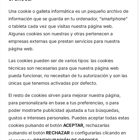
Una cookie o galleta informática es un pequeño archivo de
OpenGolf ofrece toda la actualidad, información del golf
información que se guarda en tu ordenador, “smartphone”
profesional y amateur, resultados en directo, vídeos, noticias,
Jon Rahm, LIV Golf, PGA Tour, Ryder Cup, DP World Tour, LPGA
o tableta cada vez que visitas nuestra página web.
Tour...
Algunas cookies son nuestras y otras pertenecen a
Categorias
empresas externas que prestan servicios para nuestra
Inicio
Jon Rahm
página web.
Actualidad
Ryder Cup
Las cookies pueden ser de varios tipos: las cookies
Amateurs
Reglas
técnicas son necesarias para que nuestra página web
Circuitos
Vídeos
pueda funcionar, no necesitan de tu autorización y son las
únicas que tenemos activadas por defecto.
Especiales
De Interés
Compañía
El resto de cookies sirven para mejorar nuestra página,
Aviso Legal
para personalizarla en base a tus preferencias, o para
Política de Privacidad
poder mostrarte publicidad ajustada a tus búsquedas,
gustos e intereses personales. Puedes aceptar todas estas
Política de Cookies
cookies pulsando el botón
ACEPTAR,
rechazarlas
Publicidad
pulsando el botón
RECHAZAR
o configurarlas clicando en
Newsletters