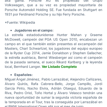
alta gama. Porsche AG es propiedad del Grupo
Volkswagen,
que a su vez es propiedad mayoritaria de
Porsche Automobil Holding SE. Fue fundada en Stuttgart en
1931 por Ferdinand Porsche y su hijo Ferry Porsche.
*Fuente: Wikipedia
Jugadores en el campo:
La estrella estadodunidense Hunter Mahan y Graeme
McDowell, campeón del PGA US Open 2010, encabezan un
campo en el que también están presentes el excampeón del
Masters,
Charl Schwartzel, los jugadores del equipo europeo
de la Ryder Cup 2014, Jamie Donaldson y Stephen Gallacher,
la estrella austriaca, Bernd Wiesberger así como el campeón
de la pasada semana, el sueco Rikard Karlberg y la leyenda
local,
Bernhard Langer.
Ver Listado Completo
Españoles:
Miguel Ángel Jiménez, Pablo Larrazábal, Alejandro Cañizares,
Álvaro Quirós, Rafa Cabrera-Bello, Jorge Campillo, Jordi
García Pinto, Nacho Elvira, Adrián Otaegui, Eduardo de la
Riva, Pedro Oriol, Toño Hortal y Álvaro Velasco tendrán una
nueva oportunidad de sumar la segunda victoria española de
la temporada en el Tour, tras la conseguida por Larrazábal en
el BMW International Open allá por el mes de junio.