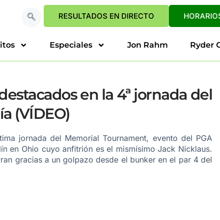
RESULTADOS EN DIRECTO
HORARIOS
itos
Especiales
Jon Rahm
Ryder 
stacados en la 4ª jornada del
ía (VÍDEO)
ltima jornada del Memorial Tournament, evento del PGA
lín en Ohio
cuyo anfitrión es el mismísimo Jack Nicklaus
.
rran gracias a un golpazo desde el bunker en el par 4 del