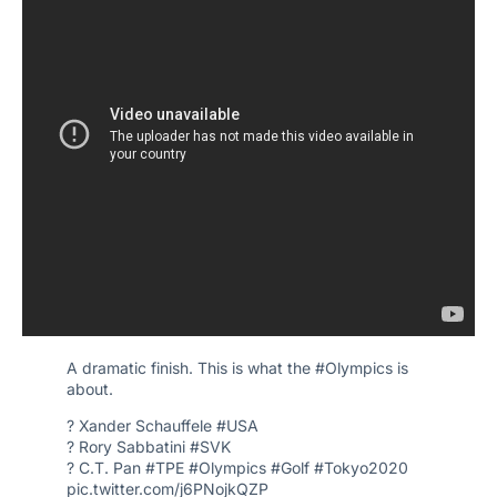
A dramatic finish. This is what the
#Olympics
is
about.
? Xander Schauffele
#USA
? Rory Sabbatini
#SVK
? C.T. Pan
#TPE
#Olympics
#Golf
#Tokyo2020
pic.twitter.com/j6PNojkQZP