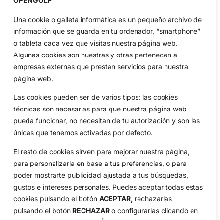
OPENGOLF
Amateurs
Reglas
Una cookie o galleta informática es un pequeño archivo de
Circuitos
Vídeos
información que se guarda en tu ordenador, “smartphone”
Especiales
De Interés
o tableta cada vez que visitas nuestra página web.
Algunas cookies son nuestras y otras pertenecen a
Compañía
empresas externas que prestan servicios para nuestra
Aviso Legal
página web.
Política de Privacidad
Política de Cookies
Las cookies pueden ser de varios tipos: las cookies
técnicas son necesarias para que nuestra página web
Publicidad
pueda funcionar, no necesitan de tu autorización y son las
Newsletters
únicas que tenemos activadas por defecto.
El resto de cookies sirven para mejorar nuestra página,
Copyright © 2025 OpenGolf | Diseño por
TecnoQuatre
para personalizarla en base a tus preferencias, o para
poder mostrarte publicidad ajustada a tus búsquedas,
gustos e intereses personales. Puedes aceptar todas estas
cookies pulsando el botón
ACEPTAR,
rechazarlas
pulsando el botón
RECHAZAR
o configurarlas clicando en