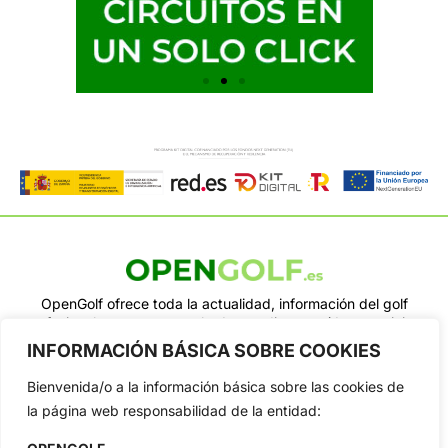
OpenGolf ofrece toda la actualidad, información del golf
profesional y amateur, resultados en directo, vídeos, noticias,
Jon Rahm, LIV Golf, PGA Tour, Ryder Cup, DP World Tour, LPGA
INFORMACIÓN BÁSICA SOBRE COOKIES
Tour...
Bienvenida/o a la información básica sobre las cookies de
Categorias
la página web responsabilidad de la entidad:
Inicio
Jon Rahm
Actualidad
Ryder Cup