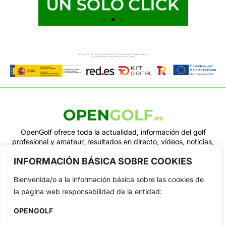
OpenGolf ofrece toda la actualidad, información del golf
profesional y amateur, resultados en directo, vídeos, noticias,
Jon Rahm, LIV Golf, PGA Tour, Ryder Cup, DP World Tour, LPGA
INFORMACIÓN BÁSICA SOBRE COOKIES
Tour...
Categorias
Bienvenida/o a la información básica sobre las cookies de
Inicio
Jon Rahm
la página web responsabilidad de la entidad:
Actualidad
Ryder Cup
OPENGOLF
Amateurs
Reglas