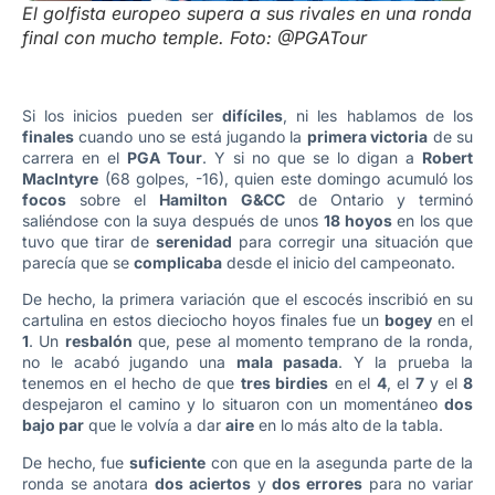
El golfista europeo supera a sus rivales en una ronda
final con mucho temple. Foto: @PGATour
Si los inicios pueden ser
difíciles
, ni les hablamos de los
finales
cuando uno se está jugando la
primera victoria
de su
carrera en el
PGA Tour
. Y si no que se lo digan a
Robert
MacIntyre
(68 golpes, -16), quien este domingo acumuló los
focos
sobre el
Hamilton G&CC
de Ontario y terminó
saliéndose con la suya después de unos
18 hoyos
en los que
tuvo que tirar de
serenidad
para corregir una situación que
parecía que se
complicaba
desde el inicio del campeonato.
De hecho, la primera variación que el escocés inscribió en su
cartulina en estos dieciocho hoyos finales fue un
bogey
en el
1
. Un
resbalón
que, pese al momento temprano de la ronda,
no le acabó jugando una
mala pasada
. Y la prueba la
tenemos en el hecho de que
tres birdies
en el
4
, el
7
y el
8
despejaron el camino y lo situaron con un momentáneo
dos
bajo par
que le volvía a dar
aire
en lo más alto de la tabla.
De hecho, fue
suficiente
con que en la asegunda parte de la
ronda se anotara
dos aciertos
y
dos errores
para no variar