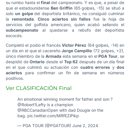
su rumbo hasta el
final
del campeonato. Y es que, a pesar de
que el estadounidense
Ben Griffin
(65 golpes, -15) se situó a
solo
un golpe
del deportista británico, no consiguió culminar
la
remontada
.
Cinco aciertos sin fallos
fue la hoja de
servicios del golfista americano, quien acabó sellando el
subcampeonato
al quedarse a rebufo del deportista
escocés.
Completó el podio el francés
Víctor Pérez
(64 golpes, -14) en
un día en el que el cacereño
Jorge Campillo
(72 golpes, +2),
único miembro de la
Armada
esta semana en el
PGA Tour
, se
despidió de
Ontario
desde el
Top 62
después de un día final
en el que culminó su actuación con
cuatro errores
y
dos
aciertos
para confirmar un fin de semana en números
positivos.
Ver CLASIFICACIÓN Final
An emotional winning moment for father and son ?
@Robert1Lefty
is a champion
@RBCCanadianOpen
with dad Dougie on the
bag.
pic.twitter.com/MRfEZiPikp
— PGA TOUR (@PGATOUR)
June 2, 2024