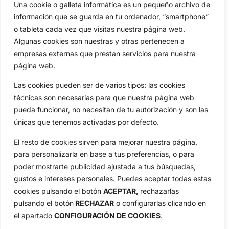
Una cookie o galleta informática es un pequeño archivo de
Circuitos
Vídeos
información que se guarda en tu ordenador, “smartphone”
Especiales
De Interés
o tableta cada vez que visitas nuestra página web.
Compañía
Algunas cookies son nuestras y otras pertenecen a
Aviso Legal
empresas externas que prestan servicios para nuestra
Política de Privacidad
página web.
Política de Cookies
Las cookies pueden ser de varios tipos: las cookies
Publicidad
técnicas son necesarias para que nuestra página web
Newsletters
pueda funcionar, no necesitan de tu autorización y son las
únicas que tenemos activadas por defecto.
El resto de cookies sirven para mejorar nuestra página,
Copyright © 2025 OpenGolf | Diseño por
TecnoQuatre
para personalizarla en base a tus preferencias, o para
poder mostrarte publicidad ajustada a tus búsquedas,
gustos e intereses personales. Puedes aceptar todas estas
cookies pulsando el botón
ACEPTAR,
rechazarlas
pulsando el botón
RECHAZAR
o configurarlas clicando en
el apartado
CONFIGURACIÓN DE COOKIES
.