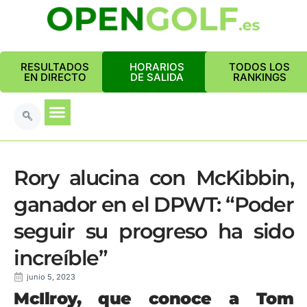
RESULTADOS
HORARIOS
TODOS LOS
EN DIRECTO
DE SALIDA
RANKINGS
Rory alucina con McKibbin,
ganador en el DPWT: “Poder
seguir su progreso ha sido
increíble”
junio 5, 2023
McIlroy, que conoce a Tom