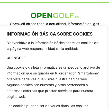
OpenGolf ofrece toda la actualidad, información del golf
profesional y amateur, resultados en directo, vídeos, noticias,
Jon Rahm, LIV Golf, PGA Tour, Ryder Cup, DP World Tour, LPGA
INFORMACIÓN BÁSICA SOBRE COOKIES
Tour...
Bienvenida/o a la información básica sobre las cookies de
Categorias
la página web responsabilidad de la entidad:
Inicio
Jon Rahm
OPENGOLF
Actualidad
Ryder Cup
Amateurs
Reglas
Una cookie o galleta informática es un pequeño archivo de
Circuitos
Vídeos
información que se guarda en tu ordenador, “smartphone”
Especiales
De Interés
o tableta cada vez que visitas nuestra página web.
Algunas cookies son nuestras y otras pertenecen a
Compañía
empresas externas que prestan servicios para nuestra
Aviso Legal
página web.
Política de Privacidad
Las cookies pueden ser de varios tipos: las cookies
Política de Cookies