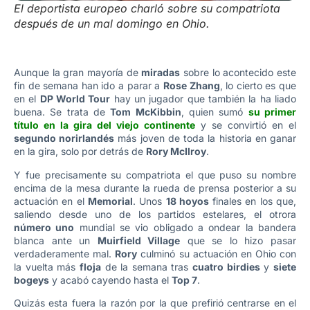
El deportista europeo charló sobre su compatriota
después de un mal domingo en Ohio.
Aunque la gran mayoría de
miradas
sobre lo acontecido este
fin de semana han ido a parar a
Rose Zhang
, lo cierto es que
en el
DP World Tour
hay un jugador que también la ha liado
buena. Se trata de
Tom McKibbin
, quien sumó
su primer
título en la gira del viejo continente
y se convirtió en el
segundo norirlandés
más joven de toda la historia en ganar
en la gira, solo por detrás de
Rory McIlroy
.
Y fue precisamente su compatriota el que puso su nombre
encima de la mesa durante la rueda de prensa posterior a su
actuación en el
Memorial
. Unos
18 hoyos
finales en los que,
saliendo desde uno de los partidos estelares, el otrora
número uno
mundial se vio obligado a ondear la bandera
blanca ante un
Muirfield Village
que se lo hizo pasar
verdaderamente mal.
Rory
culminó su actuación en Ohio con
la vuelta más
floja
de la semana tras
cuatro birdies
y
siete
bogeys
y acabó cayendo hasta el
Top 7
.
Quizás esta fuera la razón por la que prefirió centrarse en el