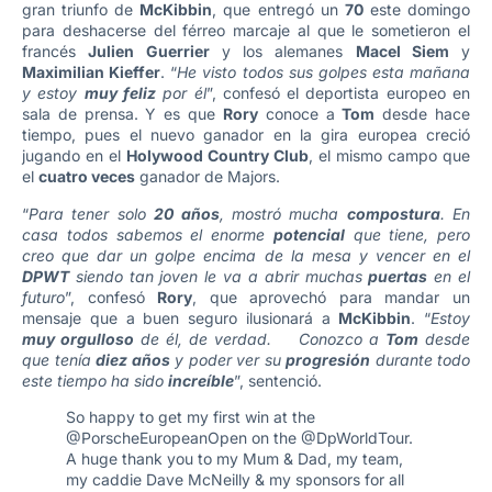
gran triunfo de
McKibbin
, que entregó un
70
este domingo
para deshacerse del férreo marcaje al que le sometieron el
francés
Julien Guerrier
y los alemanes
Macel Siem
y
Maximilian Kieffer
. “
He visto todos sus golpes esta mañana
y estoy
muy feliz
por él
”, confesó el deportista europeo en
sala de prensa. Y es que
Rory
conoce a
Tom
desde hace
tiempo, pues el nuevo ganador en la gira europea creció
jugando en el
Holywood Country Club
, el mismo campo que
el
cuatro veces
ganador de Majors.
“
Para tener solo
20 años
, mostró mucha
compostura
. En
casa todos sabemos el enorme
potencial
que tiene, pero
creo que dar un golpe encima de la mesa y vencer en el
DPWT
siendo tan joven le va a abrir muchas
puertas
en el
futuro
”, confesó
Rory
, que aprovechó para mandar un
mensaje que a buen seguro ilusionará a
McKibbin
. “
Estoy
muy orgulloso
de él, de verdad. Conozco a
Tom
desde
que tenía
diez años
y poder ver su
progresión
durante todo
este tiempo ha sido
increíble
”, sentenció.
So happy to get my first win at the
@PorscheEuropeanOpen on the
@DpWorldTour
.
A huge thank you to my Mum & Dad, my team,
my caddie Dave McNeilly & my sponsors for all