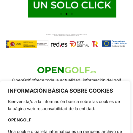
OpenGolf ofrece toda la actualidad, información del golf
profesional y amateur, resultados en directo, vídeos, noticias,
INFORMACIÓN BÁSICA SOBRE COOKIES
Jon Rahm, LIV Golf, PGA Tour, Ryder Cup, DP World Tour, LPGA
Tour...
Bienvenida/o a la información básica sobre las cookies de
Categorias
la página web responsabilidad de la entidad:
Inicio
Jon Rahm
OPENGOLF
Actualidad
Ryder Cup
Amateurs
Reglas
Una cookie o galleta informática es un pequeño archivo de