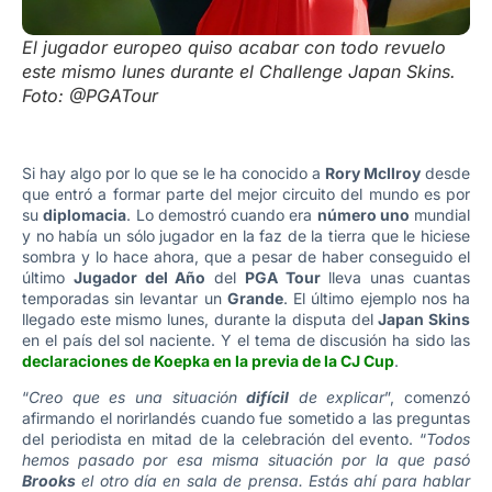
El jugador europeo quiso acabar con todo revuelo
este mismo lunes durante el Challenge Japan Skins.
Foto: @PGATour
Si hay algo por lo que se le ha conocido a
Rory McIlroy
desde
que entró a formar parte del mejor circuito del mundo es por
su
diplomacia
. Lo demostró cuando era
número uno
mundial
y no había un sólo jugador en la faz de la tierra que le hiciese
sombra y lo hace ahora, que a pesar de haber conseguido el
último
Jugador del Año
del
PGA Tour
lleva unas cuantas
temporadas sin levantar un
Grande
. El último ejemplo nos ha
llegado este mismo lunes, durante la disputa del
Japan Skins
en el país del sol naciente. Y el tema de discusión ha sido las
declaraciones de Koepka en la previa de la CJ Cup
.
“
Creo que es una situación
difícil
de explicar
”, comenzó
afirmando el norirlandés cuando fue sometido a las preguntas
del periodista en mitad de la celebración del evento. “
Todos
hemos pasado por esa misma situación por la que pasó
Brooks
el otro día en sala de prensa. Estás ahí para hablar