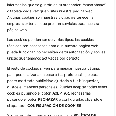
información que se guarda en tu ordenador, “smartphone”
Circuitos
Vídeos
o tableta cada vez que visitas nuestra página web.
Especiales
De Interés
Algunas cookies son nuestras y otras pertenecen a
Compañía
empresas externas que prestan servicios para nuestra
Aviso Legal
página web.
Política de Privacidad
Las cookies pueden ser de varios tipos: las cookies
Política de Cookies
técnicas son necesarias para que nuestra página web
Publicidad
pueda funcionar, no necesitan de tu autorización y son las
Newsletters
únicas que tenemos activadas por defecto.
El resto de cookies sirven para mejorar nuestra página,
Copyright © 2025 OpenGolf | Diseño por
TecnoQuatre
para personalizarla en base a tus preferencias, o para
poder mostrarte publicidad ajustada a tus búsquedas,
gustos e intereses personales. Puedes aceptar todas estas
cookies pulsando el botón
ACEPTAR,
rechazarlas
pulsando el botón
RECHAZAR
o configurarlas clicando en
el apartado
CONFIGURACIÓN DE COOKIES
.
Si quieres más información, consulta la
POLÍTICA DE