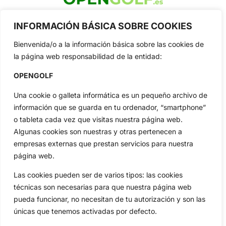
OpenGolf ofrece toda la actualidad, información del golf
INFORMACIÓN BÁSICA SOBRE COOKIES
profesional y amateur, resultados en directo, vídeos, noticias,
Jon Rahm, LIV Golf, PGA Tour, Ryder Cup, DP World Tour, LPGA
Bienvenida/o a la información básica sobre las cookies de
Tour...
la página web responsabilidad de la entidad:
Categorias
Inicio
Jon Rahm
OPENGOLF
Actualidad
Ryder Cup
Una cookie o galleta informática es un pequeño archivo de
Amateurs
Reglas
información que se guarda en tu ordenador, “smartphone”
Circuitos
Vídeos
o tableta cada vez que visitas nuestra página web.
Especiales
De Interés
Algunas cookies son nuestras y otras pertenecen a
empresas externas que prestan servicios para nuestra
Compañía
página web.
Aviso Legal
Política de Privacidad
Las cookies pueden ser de varios tipos: las cookies
técnicas son necesarias para que nuestra página web
Política de Cookies
pueda funcionar, no necesitan de tu autorización y son las
Publicidad
únicas que tenemos activadas por defecto.
Newsletters