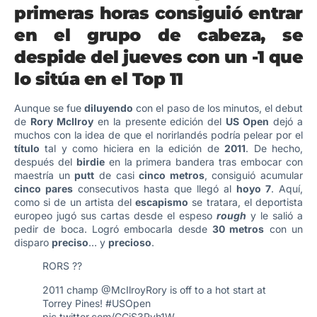
primeras horas consiguió entrar
en el grupo de cabeza, se
despide del jueves con un -1 que
lo sitúa en el Top 11
Aunque se fue
diluyendo
con el paso de los minutos, el debut
de
Rory McIlroy
en la presente edición del
US Open
dejó a
muchos con la idea de que el norirlandés podría pelear por el
título
tal y como hiciera en la edición de
2011
. De hecho,
después del
birdie
en la primera bandera tras embocar con
maestría un
putt
de casi
cinco metros
, consiguió acumular
cinco pares
consecutivos hasta que llegó al
hoyo 7
. Aquí,
como si de un artista del
escapismo
se tratara, el deportista
europeo jugó sus cartas desde el espeso
rough
y le salió a
pedir de boca. Logró embocarla desde
30 metros
con un
disparo
preciso
… y
precioso
.
RORS ??
2011 champ
@McIlroyRory
is off to a hot start at
Torrey Pines!
#USOpen
pic.twitter.com/GCjS3Pvh1W