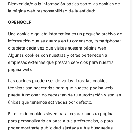
Bienvenida/o a la información básica sobre las cookies de
Categorias
la página web responsabilidad de la entidad:
Inicio
Jon Rahm
OPENGOLF
Actualidad
Ryder Cup
Amateurs
Reglas
Una cookie o galleta informática es un pequeño archivo de
Circuitos
Vídeos
información que se guarda en tu ordenador, “smartphone”
o tableta cada vez que visitas nuestra página web.
Especiales
De Interés
Algunas cookies son nuestras y otras pertenecen a
Compañía
empresas externas que prestan servicios para nuestra
Aviso Legal
página web.
Política de Privacidad
Las cookies pueden ser de varios tipos: las cookies
Política de Cookies
técnicas son necesarias para que nuestra página web
Publicidad
pueda funcionar, no necesitan de tu autorización y son las
Newsletters
únicas que tenemos activadas por defecto.
El resto de cookies sirven para mejorar nuestra página,
Copyright © 2025 OpenGolf | Diseño por
TecnoQuatre
para personalizarla en base a tus preferencias, o para
poder mostrarte publicidad ajustada a tus búsquedas,