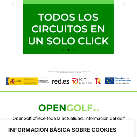
OpenGolf ofrece toda la actualidad, información del golf
profesional y amateur, resultados en directo, vídeos, noticias,
INFORMACIÓN BÁSICA SOBRE COOKIES
Jon Rahm, LIV Golf, PGA Tour, Ryder Cup, DP World Tour, LPGA
Tour...