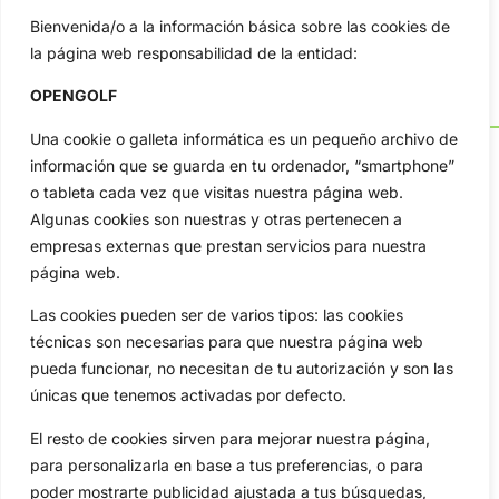
Bienvenida/o a la información básica sobre las cookies de
la página web responsabilidad de la entidad:
OPENGOLF
Una cookie o galleta informática es un pequeño archivo de
información que se guarda en tu ordenador, “smartphone”
o tableta cada vez que visitas nuestra página web.
Algunas cookies son nuestras y otras pertenecen a
OpenGolf ofrece toda la actualidad, información del golf
empresas externas que prestan servicios para nuestra
profesional y amateur, resultados en directo, vídeos, noticias,
Jon Rahm, LIV Golf, PGA Tour, Ryder Cup, DP World Tour, LPGA
página web.
Tour...
Las cookies pueden ser de varios tipos: las cookies
Categorias
técnicas son necesarias para que nuestra página web
Inicio
Jon Rahm
pueda funcionar, no necesitan de tu autorización y son las
Actualidad
Ryder Cup
únicas que tenemos activadas por defecto.
Amateurs
Reglas
El resto de cookies sirven para mejorar nuestra página,
Circuitos
Vídeos
para personalizarla en base a tus preferencias, o para
Especiales
De Interés
poder mostrarte publicidad ajustada a tus búsquedas,