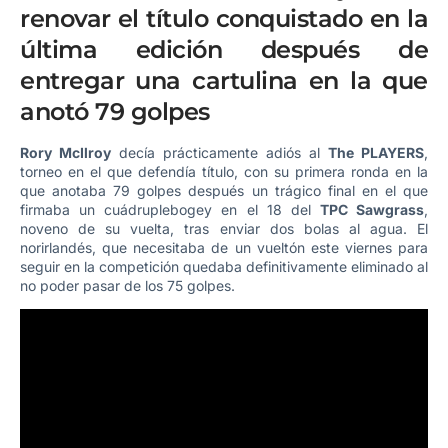
renovar el título conquistado en la
última edición después de
entregar una cartulina en la que
anotó 79 golpes
Rory McIlroy
decía prácticamente adiós al
The PLAYERS
,
torneo en el que defendía título, con su primera ronda en la
que anotaba 79 golpes después un trágico final en el que
firmaba un cuádruplebogey en el 18 del
TPC Sawgrass
,
noveno de su vuelta, tras enviar dos bolas al agua. El
norirlandés, que necesitaba de un vueltón este viernes para
seguir en la competición quedaba definitivamente eliminado al
no poder pasar de los 75 golpes.