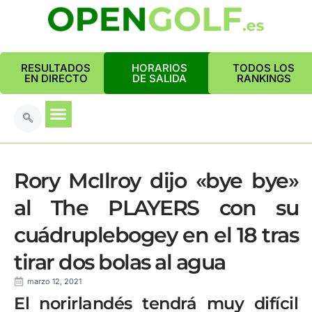
RESULTADOS
HORARIOS
TODOS LOS
EN DIRECTO
DE SALIDA
RANKINGS
Rory McIlroy dijo «bye bye»
al The PLAYERS con su
cuádruplebogey en el 18 tras
tirar dos bolas al agua
marzo 12, 2021
El norirlandés tendrá muy difícil