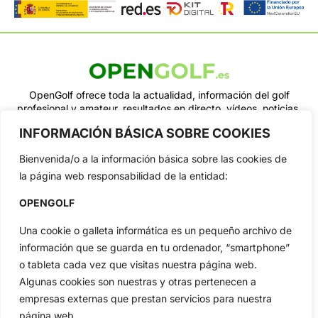
OpenGolf ofrece toda la actualidad, información del golf
profesional y amateur, resultados en directo, vídeos, noticias,
Jon Rahm, LIV Golf, PGA Tour, Ryder Cup, DP World Tour, LPGA
INFORMACIÓN BÁSICA SOBRE COOKIES
Tour...
Categorias
Bienvenida/o a la información básica sobre las cookies de
Inicio
Jon Rahm
la página web responsabilidad de la entidad:
Actualidad
Ryder Cup
OPENGOLF
Amateurs
Reglas
Una cookie o galleta informática es un pequeño archivo de
Circuitos
Vídeos
información que se guarda en tu ordenador, “smartphone”
Especiales
De Interés
o tableta cada vez que visitas nuestra página web.
Compañía
Algunas cookies son nuestras y otras pertenecen a
Aviso Legal
empresas externas que prestan servicios para nuestra
página web.
Política de Privacidad