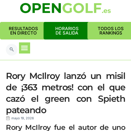
RESULTADOS
HORARIOS
TODOS LOS
EN DIRECTO
DE SALIDA
RANKINGS
Rory McIlroy lanzó un misil
de ¡363 metros! con el que
cazó el green con Spieth
pateando
mayo 19, 2026
Rory McIlroy fue el autor de uno