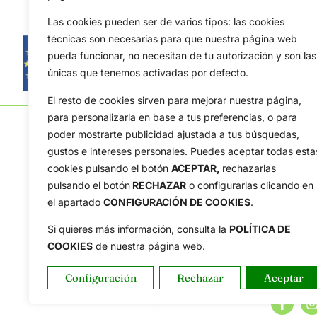
Las cookies pueden ser de varios tipos: las cookies
técnicas son necesarias para que nuestra página web
pueda funcionar, no necesitan de tu autorización y son las
únicas que tenemos activadas por defecto.
El resto de cookies sirven para mejorar nuestra página,
para personalizarla en base a tus preferencias, o para
poder mostrarte publicidad ajustada a tus búsquedas,
gustos e intereses personales. Puedes aceptar todas esta
cookies pulsando el botón
ACEPTAR,
rechazarlas
pulsando el botón
RECHAZAR
o configurarlas clicando en
OpenGolf ofrece toda la actualidad, información del g
el apartado
CONFIGURACIÓN DE COOKIES
.
amateur, resultados en directo, vídeos, noticias, Jon
Tour, Ryder Cup, DP World Tour, LPGA Tour...
Si quieres más información, consulta la
POLÍTICA DE
COOKIES
de nuestra página web.
Configuración
Rechazar
Aceptar
Copyright © 2025 OpenGolf | Diseño por
TecnoQuatre