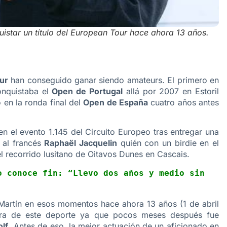
istar un título del European Tour hace ahora 13 años.
ur
han conseguido ganar siendo amateurs. El primero en
nquistaba el
Open de Portugal
allá por 2007 en Estoril
en la ronda final del
Open de España
cuatro años antes
n el evento 1.145 del Circuito Europeo tras entregar una
 al francés
Raphaël Jacquelin
quién con un birdie en el
el recorrido lusitano de Oitavos Dunes en Cascais.
 conoce fin: “Llevo dos años y medio sin 
Martín en esos momentos hace ahora 13 años (1 de abril
ra de este deporte ya que pocos meses después fue
lf
. Antes de eso, la mejor actuación de un aficionado en