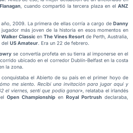
 Flanagan
, cuando compartió la tercera plaza en el
ANZ
 año, 2009. La primera de ellas corría a cargo de
Danny
l jugador más joven de la historia en esos momentos en
 Walker Classic
en
The Vines Resort
de Perth, Australia,
n del
US Amateur
. Era un 22 de febrero.
Lowry
se convertía profeta en su tierra al imponerse en el
corrido ubicado en el corredor Dublín-
Belfast en la costa
en la zona.
conquistaba el Abierto de su país en el primer hoyo de
ómo me siento. Recibí una invitación para jugar aquí y
62 el viernes, sentí que podía ganar»
, relataba el irlandés
 el
Open Championship
en
Royal Portrush
declaraba,