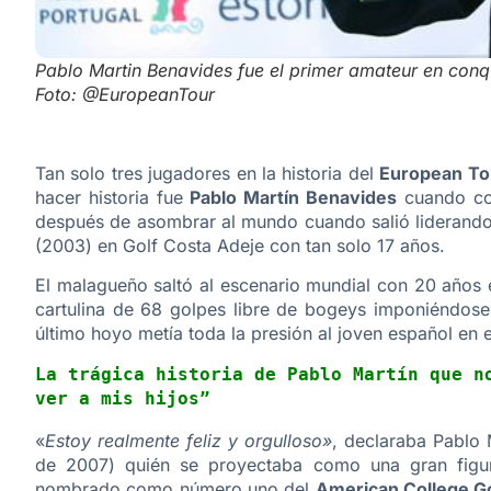
Pablo Martin Benavides fue el primer amateur en conqu
Foto: @EuropeanTour
Tan solo tres jugadores en la historia del
European To
hacer historia fue
Pablo Martín Benavides
cuando co
después de asombrar al mundo cuando salió liderando 
(2003) en Golf Costa Adeje con tan solo 17 años.
El malagueño saltó al escenario mundial con 20 años e
cartulina de 68 golpes libre de bogeys imponiéndose
último hoyo metía toda la presión al joven español en 
La trágica historia de Pablo Martín que no
ver a mis hijos”
«
Estoy realmente feliz y orgulloso»
, declaraba Pablo 
de 2007) quién se proyectaba como una gran figu
nombrado como número uno del
American College Go