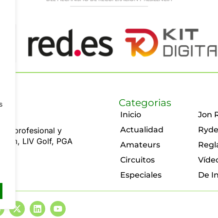
Categorias
s
Inicio
Jon 
Actualidad
Ryde
olf profesional y
 Rahm, LIV Golf, PGA
Amateurs
Regl
Circuitos
Víde
Especiales
De I