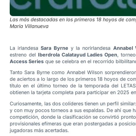
Las más destacadas en los primeros 18 hoyos de comp
María Villanueva
La irlandesa
Sara Byrne
y la norirlandesa
Annabel 
estreno del
Iberdrola Calatayud Ladies Open
, torne
Access Series
que se celebra en el recorrido bilbilita
Tanto Sara Byrne como Annabel Wilson sorprendieron 
de aciertos a lo largo de los primeros 18 hoyos de co
título en el último torneo de la temporada del LETAS
obtienen la tarjeta completa para participar en 2025 en
Curiosamente, las dos colíderes tienen un perfil simila
y con muy pocos torneos a sus espaldas. De ahí que h
competición, donde la clasificación se convirtió pronto,
provisionales efímeras que eran postergadas a posicio
jugadoras más acertadas.