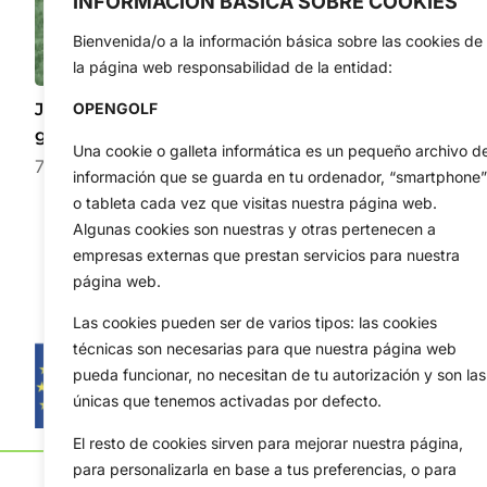
INFORMACIÓN BÁSICA SOBRE COOKIES
Bienvenida/o a la información básica sobre las cookies de
la página web responsabilidad de la entidad:
Joaquín Niemann desafía la dificultad con un
OPENGOLF
golpazo espectacular desde 142 metros
Una cookie o galleta informática es un pequeño archivo d
7 de agosto de 2026
información que se guarda en tu ordenador, “smartphone”
o tableta cada vez que visitas nuestra página web.
Algunas cookies son nuestras y otras pertenecen a
empresas externas que prestan servicios para nuestra
página web.
Las cookies pueden ser de varios tipos: las cookies
técnicas son necesarias para que nuestra página web
pueda funcionar, no necesitan de tu autorización y son las
únicas que tenemos activadas por defecto.
El resto de cookies sirven para mejorar nuestra página,
para personalizarla en base a tus preferencias, o para