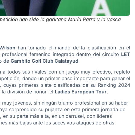
etición han sido la gaditana María Parra y la vasca
Wilson
han tomado el mando de la clasificación en el
o profesional femenino integrado dentro del circuito
LET
no de
Gambito Golf Club Calatayud
.
a todos sus rivales con un juego muy efectivo, repleto
mpetición, dando un primer paso importante para ganar el
, cuyas primeras siete clasificadas de su Ranking 2024
 la división de honor, el
Ladies European Tour
.
r: muy jóvenes, sin ningún triunfo profesional en su haber
aya sorprendido su pujanza en esta primera jornada de
 en su parte más alta, en un carrusel, con líderes
nes más bajas ante los sucesivos ataques de otras