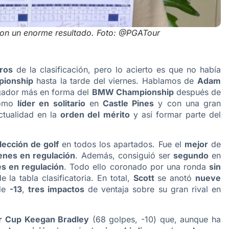
 con un enorme resultado. Foto: @PGATour
ros
de la clasificación, pero lo acierto es que no había
ionship
hasta la tarde del viernes. Hablamos de
Adam
ugador más en forma del
BMW Championship
después de
como
líder en solitario
en
Castle Pines
y con una gran
tualidad en la
orden del mérito
y así formar parte del
lección de golf
en todos los apartados. Fue el
mejor
de
nes en regulación
. Además, consiguió ser
segundo
en
es en regulación
. Todo ello coronado por una ronda
sin
e la tabla clasificatoria. En total,
Scott
se anotó
nueve
 de
-13
,
tres impactos
de ventaja sobre su gran rival en
r Cup Keegan Bradley
(68 golpes, -10) que, aunque ha