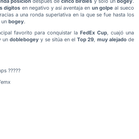
nda posición
después de
cinco birdies
y solo un
bogey
.
s dígitos
en negativo y así aventaja en
un golpe
al sueco
racias a una ronda superlativa en la que se fue hasta los
 un
bogey
.
cipal favorito para conquistar la
FedEx Cup
, cuajó una
 un
doblebogey
y se sitúa en el
Top 29
,
muy alejado
de
ps
?????
Yemx