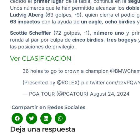
cedido el
primer lugar
de la tabla, continúa en la
segu
Unos números que le han permitido alcanzar los
doble
Ludvig Aberg
(63 golpes, -9), quien cierra el podio g
63 impactos
con la ayuda de
un eagle
,
ocho birdies
y
Scottie Scheffler
(72 golpes, -1),
número uno
y prin
ronda al par por culpa de
cinco birdies
,
tres bogeys
y
las posiciones de privilegio.
Ver CLASIFICACIÓN
36 holes to go to crown a champion
@BMWCham
(Presented by
@ROLEX
)
pic.twitter.com/zzvPQw
— PGA TOUR (@PGATOUR)
August 24, 2024
Compartir en Redes Sociales
Deja una respuesta