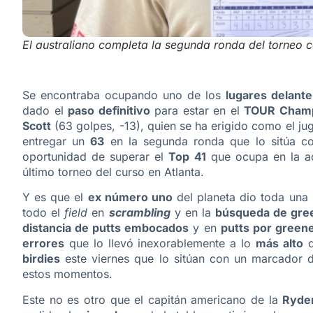
El australiano completa la segunda ronda del torneo
Se encontraba ocupando uno de los
lugares delante
dado el
paso definitivo
para estar en el
TOUR Champ
Scott
(63 golpes, -13), quien se ha erigido como el j
entregar un
63
en la segunda ronda que lo sitúa 
oportunidad de superar el
Top 41
que ocupa en la ac
último torneo del curso en Atlanta.
Y es que el
ex número uno
del planeta dio toda una
todo el
field
en
scrambling
y en la
búsqueda de gree
distancia de putts embocados
y en
putts por green
errores
que lo llevó inexorablemente a lo
más alto
d
birdies
este viernes que lo sitúan con un marcador
estos momentos.
Este no es otro que el capitán americano de la
Ryde