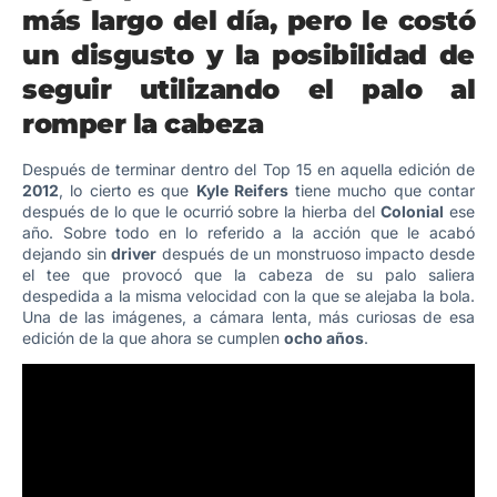
más largo del día, pero le costó
un disgusto y la posibilidad de
seguir utilizando el palo
al
romper la cabeza
Después de terminar dentro del Top 15 en aquella edición de
2012
, lo cierto es que
Kyle Reifers
tiene mucho que contar
después de lo que le ocurrió sobre la hierba del
Colonial
ese
año. Sobre todo en lo referido a la acción que le acabó
dejando sin
driver
después de un monstruoso impacto desde
el tee que provocó que la cabeza de su palo saliera
despedida a la misma velocidad con la que se alejaba la bola.
Una de las imágenes, a cámara lenta, más curiosas de esa
edición de la que ahora se cumplen
ocho años
.