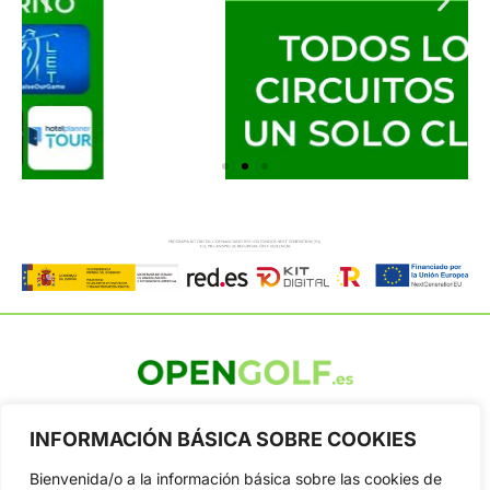
OpenGolf ofrece toda la actualidad, información del golf
profesional y amateur, resultados en directo, vídeos, noticias,
INFORMACIÓN BÁSICA SOBRE COOKIES
Jon Rahm, LIV Golf, PGA Tour, Ryder Cup, DP World Tour, LPGA
Tour...
Bienvenida/o a la información básica sobre las cookies de