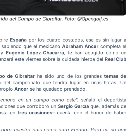
rrido del Campo de Gibraltar. Foto: @Opengolf.es
pire
España
por los cuatro costados, ese es sin lugar a
n sabiendo que el mexicano
Abraham Ancer
completa el
y
Eugenio López-Chacarra
, le han acogido como un
nzará este viernes sobre la cuidada hierba del
Real Club
o de Gibraltar
ha sido uno de los grandes
temas de
io del campeonato que tendrá lugar en unas horas. Un
 propio
Ancer
se ha quedado prendado.
 semana en un campo como este
”, señaló el deportista
aciones que corroboró un
Sergio García
que, además de
asta en
tres ocasiones
– cuenta con el honor de haber
o para nuestro país como para Europa. Para mí no hay