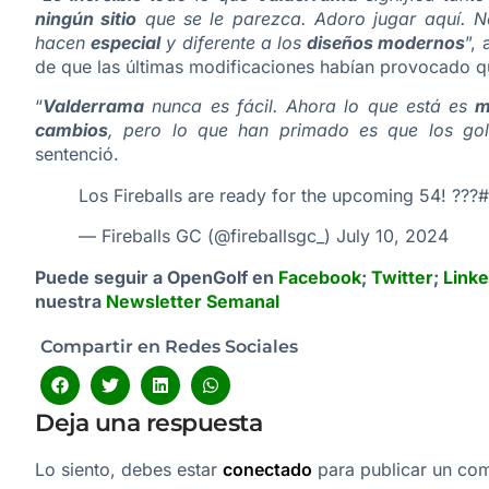
ningún sitio
que se le parezca. Adoro jugar aquí.
hacen
especial
y diferente a los
diseños modernos
”,
de que las últimas modificaciones habían provocado q
“
Valderrama
nunca es fácil. Ahora lo que está es
m
cambios
, pero lo que han primado es que los go
sentenció.
Los Fireballs are ready for the upcoming 54! ???
#
— Fireballs GC (@fireballsgc_)
July 10, 2024
Puede seguir a OpenGolf en
Facebook
;
Twitter
;
Linke
nuestra
Newsletter Semanal
Compartir en Redes Sociales
Deja una respuesta
Lo siento, debes estar
conectado
para publicar un com