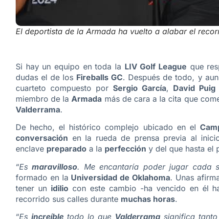
El deportista de la Armada ha vuelto a alabar el reco
Si hay un equipo en toda la
LIV Golf League
que res
dudas el de los
Fireballs GC
. Después de todo, y au
cuarteto compuesto por
Sergio García
,
David Puig
miembro de la
Armada
más de cara a la cita que come
Valderrama
.
De hecho, el histórico complejo ubicado en el
Camp
conversación
en la rueda de prensa previa al inic
enclave
preparado
a la
perfección
y del que hasta el
“
Es
maravilloso
. Me encantaría poder jugar cada
formado en la
Universidad de Oklahoma
. Unas afirm
tener un
idilio
con este cambio -ha vencido en él h
recorrido sus calles durante
muchas horas
.
“
Es
increíble
todo lo que
Valderrama
significa tant