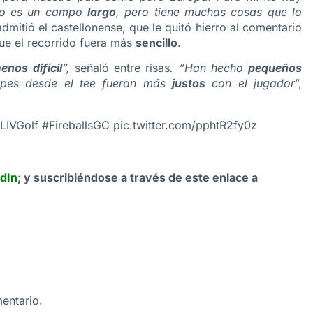
 No es un campo
largo
, pero tiene muchas cosas que lo
 admitió el castellonense, que le quitó hierro al comentario
ue el recorrido fuera más
sencillo
.
enos difícil
”,
señaló entre risas
. “Han hecho
pequeños
lpes desde el tee fueran más
justos
con el jugador
”,
LIVGolf
#FireballsGC
pic.twitter.com/pphtR2fy0z
dIn
;
y suscribiéndose a través de este enlace a
entario.