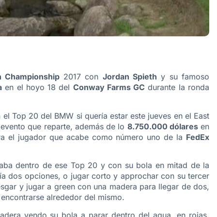
 Championship
2017 con
Jordan Spieth
y su famoso
a
en el hoyo 18 del
Conway Farms GC
durante la ronda
el Top 20 del BMW si quería estar este jueves en el East
 evento que reparte, además de lo
8.750.000 dólares
en
ara el jugador que acabe como número uno de la
FedEx
aba dentro de ese Top 20 y con su bola en mitad de la
nía dos opciones, o jugar corto y approchar con su tercer
iesgar y jugar a green con una madera para llegar de dos,
a encontrarse alrededor del mismo.
dera yendo su bola a parar dentro del agua, en rojas,