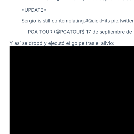
*UPDATE*
Sergio is still contemplating.
#QuickHits
pic.twit
— PGA TOUR (@PGATOUR)
17 de septiembre de
Y así se dropó y ejecutó el golpe tras el alivio: