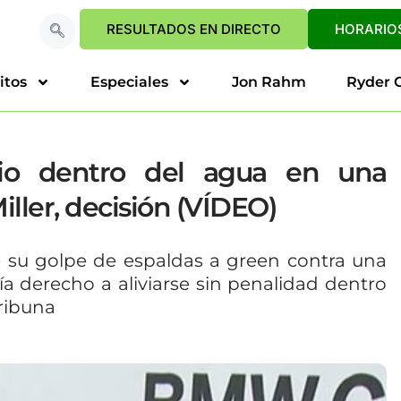
RESULTADOS EN DIRECTO
HORARIOS
itos
Especiales
Jon Rahm
Ryder 
vio dentro del agua en una
iller, decisión (VÍDEO)
e su golpe de espaldas a green contra una
nía derecho a aliviarse sin penalidad dentro
tribuna