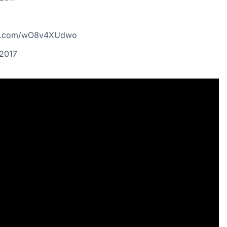
ter.com/wO8v4XUdwo
 2017