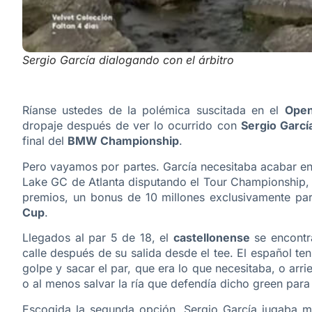
Sergio García dialogando con el árbitro
Ríanse ustedes de la polémica suscitada en el
Open
dropaje después de ver lo ocurrido con
Sergio Garcí
final del
BMW Championship
.
Pero vayamos por partes. García necesitaba acabar en 
Lake GC de Atlanta disputando el Tour Championship,
premios, un bonus de 10 millones exclusivamente p
Cup
.
Llegados al par 5 de 18, el
castellonense
se encontr
calle después de su salida desde el tee. El español te
golpe y sacar el par, que era lo que necesitaba, o arr
o al menos salvar la ría que defendía dicho green par
Escogida la segunda opción, Sergio García jugaba ma