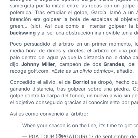
sumergida por la mitad entre las rocas con un golpe 
polémica. Tras estudiar el golpe, García llamó a un á
intención era golpear la bola de espaldas al objeti
green… (sic). Así que como al intentar golpear la 
backswing
y al ser una obstrucción inamovible tenía de
Poco persuadido el árbitro en un primer momento, le 
media hora de dimes y diretes, el árbitro en una pol
palo dentro del agua ya que la distancia no le daba par
dijo
Johnny Miller
, campeón de dos
Grandes
, del
recoge golf.com. «
Este es un alivio cómico
«, añadió.
Concedido el alivió, el de
Borriol
se dropó, hecho que 
ganando distancia, tras golpear sobre una piedra. Co
golpe contra la carpa del fondo, un nuevo alivio sin p
el objetivo conseguido gracias al conocimiento por part
Así es como convenció al árbitro:
When your season is on the line, it’s time to get c
— PGA TOUR (@PGATOUR)
17 de septiembre de