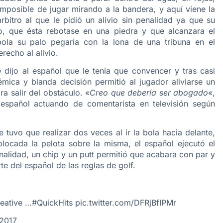
imposible de jugar mirando a la bandera, y aquí viene la
rbitro al que le pidió un alivio sin penalidad ya que su
vo, que ésta rebotase en una piedra y que alcanzara el
bola su palo pegaría con la lona de una tribuna en el
recho al alivio.
dijo al español que le tenía que convencer y tras casi
émica y blanda decisión permitió al jugador aliviarse un
a salir del obstáculo. «
Creo que debería ser abogado
«,
 español actuando de comentarista en televisión según
tuvo que realizar dos veces al ir la bola hacia delante,
locada la pelota sobre la misma, el español ejecutó el
enalidad, un chip y un putt permitió que acabara con par y
e del español de las reglas de golf.
reative …
#QuickHits
pic.twitter.com/DFRjBfIPMr
 2017