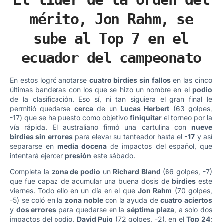
mérito, Jon Rahm, se
sube al Top 7 en el
ecuador del campeonato
En estos logró anotarse
cuatro birdies sin fallos
en las cinco
últimas banderas con los que se hizo un nombre en el
podio
de la clasificación. Eso sí, ni tan siguiera el gran final le
permitió quedarse
cerca
de un
Lucas Herbert
(63 golpes,
-17) que se ha puesto como objetivo
finiquitar
el torneo por la
vía rápida. El australiano firmó una cartulina con
nueve
birdies sin errores
para elevar su tanteador hasta el
-17
y así
separarse en
media docena
de impactos del español, que
intentará ejercer
presión
este sábado.
Completa la
zona de podio
un
Richard Bland
(66 golpes, -7)
que fue capaz de acumular una buena dosis de
birdies
este
viernes. Todo ello en un día en el que
Jon Rahm
(70 golpes,
-5) se coló en la
zona noble
con la ayuda de
cuatro aciertos
y
dos errores
para quedarse en la
séptima plaza
, a solo dos
impactos del podio.
David Puig
(72 golpes, -2), en el
Top 24
;