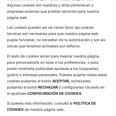
Algunas cookies son nuestras y otras pertenecen a
Compañía
empresas externas que prestan servicios para nuestra
Aviso Legal
página web.
Política de Privacidad
Política de Cookies
Las cookies pueden ser de varios tipos: las cookies
técnicas son necesarias para que nuestra página web
Publicidad
pueda funcionar, no necesitan de tu autorización y son las
Newsletters
únicas que tenemos activadas por defecto.
El resto de cookies sirven para mejorar nuestra página,
Copyright © 2025 OpenGolf | Diseño por
TecnoQuatre
para personalizarla en base a tus preferencias, o para
poder mostrarte publicidad ajustada a tus búsquedas,
gustos e intereses personales. Puedes aceptar todas estas
cookies pulsando el botón
ACEPTAR,
rechazarlas
pulsando el botón
RECHAZAR
o configurarlas clicando en
el apartado
CONFIGURACIÓN DE COOKIES
.
Si quieres más información, consulta la
POLÍTICA DE
COOKIES
de nuestra página web.