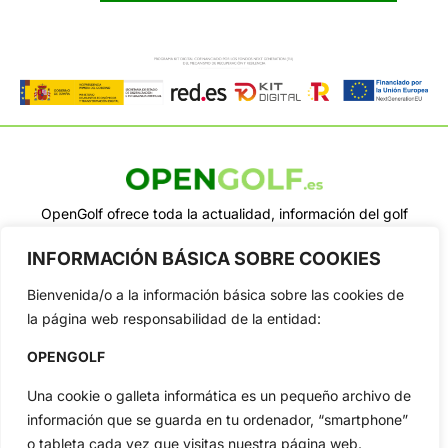
OpenGolf ofrece toda la actualidad, información del golf
profesional y amateur, resultados en directo, vídeos, noticias,
Jon Rahm, LIV Golf, PGA Tour, Ryder Cup, DP World Tour, LPGA
INFORMACIÓN BÁSICA SOBRE COOKIES
Tour...
Bienvenida/o a la información básica sobre las cookies de
Categorias
la página web responsabilidad de la entidad:
Inicio
Jon Rahm
Actualidad
Ryder Cup
OPENGOLF
Amateurs
Reglas
Una cookie o galleta informática es un pequeño archivo de
Circuitos
Vídeos
información que se guarda en tu ordenador, “smartphone”
Especiales
De Interés
o tableta cada vez que visitas nuestra página web.