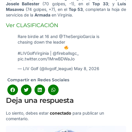
Josele Ballester
(70 golpes, -1), en el
Top 33
; y
Luis
Masaveu
(74 golpes, +7), en el
Top 53
, completan la hoja de
servicios de la
Armada
en Virginia.
Ver CLASIFICACIÓN
Rare birdie at 16 and
@TheSergioGarcia
is
chasing down the leader
#LIVGolfVirginia
|
@fireballsgc_
pic.twitter.com/1MrwBDWaJo
— LIV Golf (@livgolf_league)
May 8, 2026
Compartir en Redes Sociales
Deja una respuesta
Lo siento, debes estar
conectado
para publicar un
comentario.