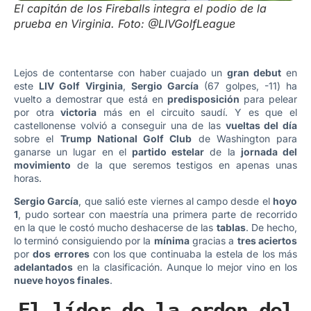
El capitán de los Fireballs integra el podio de la
prueba en Virginia. Foto: @LIVGolfLeague
Lejos de contentarse con haber cuajado un
gran debut
en
este
LIV Golf Virginia
,
Sergio García
(67 golpes, -11) ha
vuelto a demostrar que está en
predisposición
para pelear
por otra
victoria
más en el circuito saudí. Y es que el
castellonense volvió a conseguir una de las
vueltas del día
sobre el
Trump National Golf Club
de Washington para
ganarse un lugar en el
partido estelar
de la
jornada del
movimiento
de la que seremos testigos en apenas unas
horas.
Sergio García
, que salió este viernes al campo desde el
hoyo
1
, pudo sortear con maestría una primera parte de recorrido
en la que le costó mucho deshacerse de las
tablas
. De hecho,
lo terminó consiguiendo por la
mínima
gracias a
tres aciertos
por
dos errores
con los que continuaba la estela de los más
adelantados
en la clasificación. Aunque lo mejor vino en los
nueve hoyos finales
.
El líder de la orden del