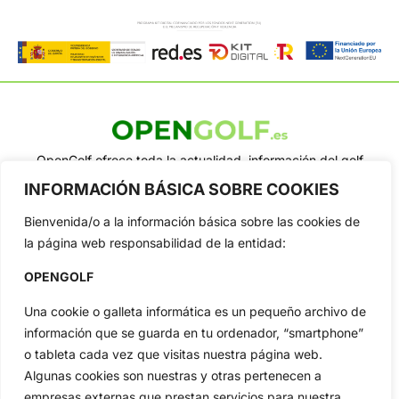
OpenGolf ofrece toda la actualidad, información del golf
profesional y amateur, resultados en directo, vídeos, noticias,
INFORMACIÓN BÁSICA SOBRE COOKIES
Jon Rahm, LIV Golf, PGA Tour, Ryder Cup, DP World Tour, LPGA
Tour...
Bienvenida/o a la información básica sobre las cookies de
Categorias
la página web responsabilidad de la entidad:
Inicio
Jon Rahm
OPENGOLF
Actualidad
Ryder Cup
Amateurs
Reglas
Una cookie o galleta informática es un pequeño archivo de
información que se guarda en tu ordenador, “smartphone”
Circuitos
Vídeos
o tableta cada vez que visitas nuestra página web.
Especiales
De Interés
Algunas cookies son nuestras y otras pertenecen a
Compañía
empresas externas que prestan servicios para nuestra