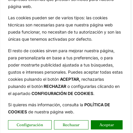
Aviso Legal
página web.
Política de Privacidad
Las cookies pueden ser de varios tipos: las cookies
Política de Cookies
técnicas son necesarias para que nuestra página web
Publicidad
pueda funcionar, no necesitan de tu autorización y son las
Newsletters
únicas que tenemos activadas por defecto.
El resto de cookies sirven para mejorar nuestra página,
para personalizarla en base a tus preferencias, o para
Copyright © 2025 OpenGolf | Diseño por
TecnoQuatre
poder mostrarte publicidad ajustada a tus búsquedas,
gustos e intereses personales. Puedes aceptar todas estas
cookies pulsando el botón
ACEPTAR,
rechazarlas
pulsando el botón
RECHAZAR
o configurarlas clicando en
el apartado
CONFIGURACIÓN DE COOKIES
.
Si quieres más información, consulta la
POLÍTICA DE
COOKIES
de nuestra página web.
Configuración
Rechazar
Aceptar