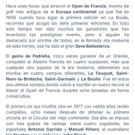
Hace unas horas que arrancó el
Open de Francia
, evento de
golf más antiguo de la
Europa continental
ya que fue en
1906 cuando tuvo lugar la primera edición en La Boulie,
recorrido que acogió las siete primeras ediciones. En todo
este tiempo han sido muchos los ganadores que han
levantado tan prestigioso evento, pero si alguien ha
destacado por encima de todos, en la llamada era moderna
de este torneo, ese ha sido el gran
Seve Ballesteros
.
El
genio de Pedreña
, cinco veces ganador de un Grande,
conquistó el Abierto francés en cuatro ocasiones, más que
cualquier otro jugador de la era moderna, obteniendo sus
triunfos en cuatro campos diferentes,
Le Touquet
,
Saint-
Nom-la-Bretèche
,
Saint-Germain
y
La Boulie
. Fue en estos
dos últimos torneos donde volvió a escribir un nuevo record al
liderar el Open de Francia durante ocho jornadas de forma
consecutiva.
El primero de sus triunfos vino en 1977 con veinte años recién
cumplidos, ocho meses después de obtener su primera
victoria en el Circuito del viejo continente. Ese año se impuso
con tres golpes de ventaja sobre cuatro jugadores, los
españoles
Antonio Garrido
y
Manuel Piñero
, el australiano
Ian Stanley
y el sudafricano
John Bland
.