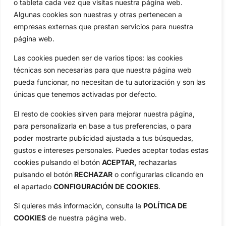
o tableta cada vez que visitas nuestra página web.
Algunas cookies son nuestras y otras pertenecen a
Compañía
empresas externas que prestan servicios para nuestra
Aviso Legal
página web.
Política de Privacidad
Política de Cookies
Las cookies pueden ser de varios tipos: las cookies
técnicas son necesarias para que nuestra página web
Publicidad
pueda funcionar, no necesitan de tu autorización y son las
Newsletters
únicas que tenemos activadas por defecto.
El resto de cookies sirven para mejorar nuestra página,
Copyright © 2025 OpenGolf | Diseño por
TecnoQuatre
para personalizarla en base a tus preferencias, o para
poder mostrarte publicidad ajustada a tus búsquedas,
gustos e intereses personales. Puedes aceptar todas estas
cookies pulsando el botón
ACEPTAR,
rechazarlas
pulsando el botón
RECHAZAR
o configurarlas clicando en
el apartado
CONFIGURACIÓN DE COOKIES
.
Si quieres más información, consulta la
POLÍTICA DE
COOKIES
de nuestra página web.