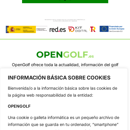
OpenGolf ofrece toda la actualidad, información del golf
profesional y amateur, resultados en directo, vídeos, noticias,
Jon Rahm, LIV Golf, PGA Tour, Ryder Cup, DP World Tour, LPGA
INFORMACIÓN BÁSICA SOBRE COOKIES
Tour...
Bienvenida/o a la información básica sobre las cookies de
Categorias
la página web responsabilidad de la entidad:
Inicio
Jon Rahm
Actualidad
Ryder Cup
OPENGOLF
Amateurs
Reglas
Una cookie o galleta informática es un pequeño archivo de
Circuitos
Vídeos
información que se guarda en tu ordenador, “smartphone”
Especiales
De Interés