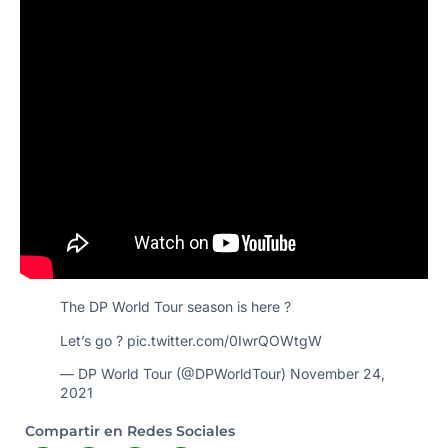
The DP World Tour season is here ?
Let’s go ?
pic.twitter.com/0IwrQOWtgW
— DP World Tour (@DPWorldTour)
November 24,
2021
Compartir en Redes Sociales