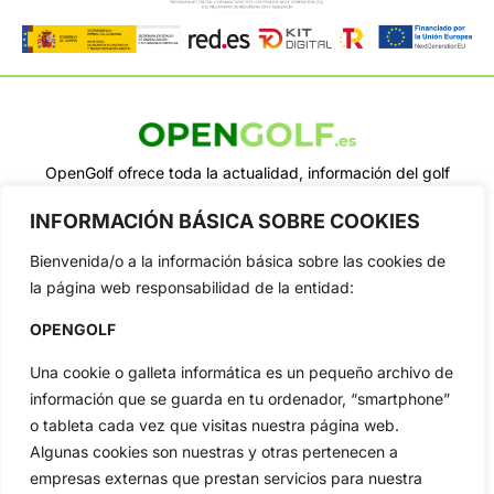
OpenGolf ofrece toda la actualidad, información del golf
profesional y amateur, resultados en directo, vídeos, noticias,
Jon Rahm, LIV Golf, PGA Tour, Ryder Cup, DP World Tour, LPGA
INFORMACIÓN BÁSICA SOBRE COOKIES
Tour...
Bienvenida/o a la información básica sobre las cookies de
Categorias
la página web responsabilidad de la entidad:
Inicio
Jon Rahm
Actualidad
Ryder Cup
OPENGOLF
Amateurs
Reglas
Una cookie o galleta informática es un pequeño archivo de
Circuitos
Vídeos
información que se guarda en tu ordenador, “smartphone”
Especiales
De Interés
o tableta cada vez que visitas nuestra página web.
Algunas cookies son nuestras y otras pertenecen a
Compañía
empresas externas que prestan servicios para nuestra
Aviso Legal