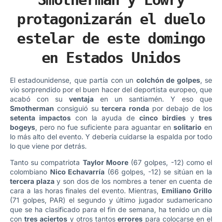
protagonizarán el duelo
estelar de este domingo
en Estados Unidos
El estadounidense, que partía con un
colchón de golpes
, se
vio sorprendido por el buen hacer del deportista europeo, que
acabó con su
ventaja
en un santiamén. Y eso que
Smotherman
consiguió su
tercera ronda
por debajo de los
setenta impactos
con la ayuda de
cinco birdies
y
tres
bogeys
, pero no fue suficiente para aguantar en
solitario
en
lo más alto del evento. Y debería cuidarse la espalda por todo
lo que viene por detrás.
Tanto su compatriota
Taylor Moore
(67 golpes, -12) como el
colombiano
Nico Echavarría
(66 golpes, -12) se sitúan en la
tercera plaza
y son dos de los nombres a tener en cuenta de
cara a las horas finales del evento. Mientras,
Emiliano Grillo
(71 golpes, PAR) el segundo y último jugador sudamericano
que se ha clasificado para el fin de semana, ha tenido un día
con
tres aciertos
y otros tantos
errores
para colocarse en el