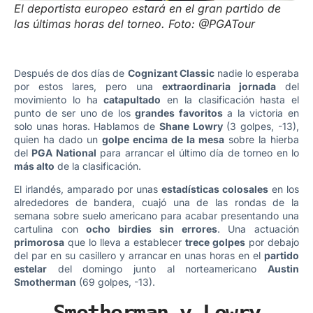
El deportista europeo estará en el gran partido de
las últimas horas del torneo. Foto: @PGATour
Después de dos días de
Cognizant Classic
nadie lo esperaba
por estos lares, pero una
extraordinaria jornada
del
movimiento lo ha
catapultado
en la clasificación hasta el
punto de ser uno de los
grandes favoritos
a la victoria en
solo unas horas. Hablamos de
Shane Lowry
(3 golpes, -13),
quien ha dado un
golpe encima de la mesa
sobre la hierba
del
PGA National
para arrancar el último día de torneo en lo
más alto
de la clasificación.
El irlandés, amparado por unas
estadísticas colosales
en los
alrededores de bandera, cuajó una de las rondas de la
semana sobre suelo americano para acabar presentando una
cartulina con
ocho birdies sin errores
. Una actuación
primorosa
que lo lleva a establecer
trece golpes
por debajo
del par en su casillero y arrancar en unas horas en el
partido
estelar
del domingo junto al norteamericano
Austin
Smotherman
(69 golpes, -13).
Smotherman y Lowry