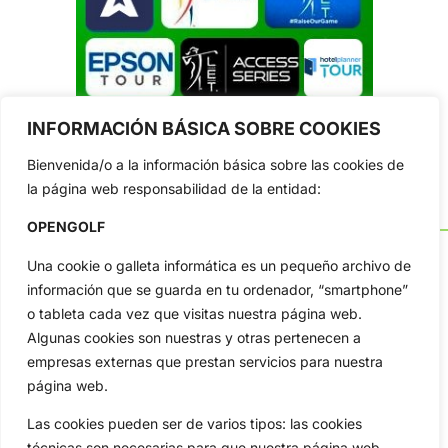
INFORMACIÓN BÁSICA SOBRE COOKIES
Bienvenida/o a la información básica sobre las cookies de
la página web responsabilidad de la entidad:
OPENGOLF
Una cookie o galleta informática es un pequeño archivo de
información que se guarda en tu ordenador, “smartphone”
o tableta cada vez que visitas nuestra página web.
OpenGolf ofrece toda la actualidad, información del golf
profesional y amateur, resultados en directo, vídeos, noticias,
Algunas cookies son nuestras y otras pertenecen a
Jon Rahm, LIV Golf, PGA Tour, Ryder Cup, DP World Tour, LPGA
empresas externas que prestan servicios para nuestra
Tour...
página web.
Categorias
Las cookies pueden ser de varios tipos: las cookies
Inicio
Jon Rahm
técnicas son necesarias para que nuestra página web