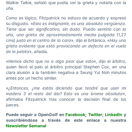
Walkie Talkie, señaló que podía ver la grieta y notarla con la
uña.
Como es lógico, Fitzpatrick no estuvo de acuerdo y expresó
su disgusto. «
Esto es indignante, es una absoluta vergüenza.
Tiene que ser significativo, sin duda. Puedo sentirlo con la
uña, una grieta de aproximadamente media pulgada
(1,27
cms)
justo en el centro de la cara
», dijo el británico. «
Hay una
grieta evidente que está provocando un defecto en el vuelo
de la pelota
», añadía.
«
Hemos dicho que no a algo peor que esto
«, dijo el árbitro,
quien llevó el palo al árbitro principal Stephen Cox, en una
clara alusión a la también negativa a Seung Yul Noh minutos
antes por un hecho similar.
«
¿Entonces, ¿me estás diciendo que tendré que usar mi
madera 3 el resto del día? Esto es una broma absoluta
»,
afirmaba Fitzpatrick tras conocer la decisión final de los
jueces.
Puede seguir a OpenGolf en
Facebook
;
Twitter
;
LinkedIn
y
suscribiéndose a través de este enlace a nuestra
Newsletter Semanal