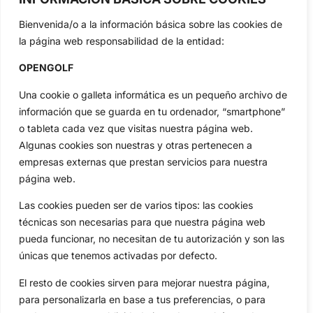
Tour...
Bienvenida/o a la información básica sobre las cookies de
Categorias
la página web responsabilidad de la entidad:
Inicio
Jon Rahm
OPENGOLF
Actualidad
Ryder Cup
Amateurs
Reglas
Una cookie o galleta informática es un pequeño archivo de
Circuitos
Vídeos
información que se guarda en tu ordenador, “smartphone”
o tableta cada vez que visitas nuestra página web.
Especiales
De Interés
Algunas cookies son nuestras y otras pertenecen a
Compañía
empresas externas que prestan servicios para nuestra
Aviso Legal
página web.
Política de Privacidad
Las cookies pueden ser de varios tipos: las cookies
Política de Cookies
técnicas son necesarias para que nuestra página web
Publicidad
pueda funcionar, no necesitan de tu autorización y son las
Newsletters
únicas que tenemos activadas por defecto.
El resto de cookies sirven para mejorar nuestra página,
Copyright © 2025 OpenGolf | Diseño por
TecnoQuatre
para personalizarla en base a tus preferencias, o para