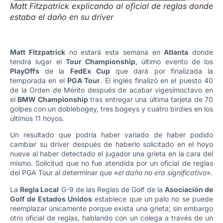
Matt Fitzpatrick explicando al oficial de reglas donde
estaba el daño en su driver
Matt Fitzpatrick
no estará esta semana en
Atlanta
donde
tendrá lugar el
Tour Championship
, último evento de los
PlayOffs
de la
FedEx Cup
que dará por finalizada la
temporada en el
PGA Tour
. El inglés finalizó en el puesto 40
de la Orden de Mérito después de acabar vigesimoctavo en
el
BMW Championship
tras entregar una última tarjeta de 70
golpes con un doblebogey, tres bogeys y cuatro birdies en los
últimos 11 hoyos.
Un resultado que podría haber variado de haber podido
cambiar su driver después de haberlo solicitado en el hoyo
nueve al haber detectado el jugador una grieta en la cara del
mismo. Solicitud que no fue atendida por un oficial de reglas
del PGA Tour al determinar que «
el daño no era significativo
».
La
Regla Local
G-9 de las Reglas de Golf de la
Asociación de
Golf de Estados Unidos
establece que un palo no se puede
reemplazar únicamente porque exista una grieta; sin embargo
otro oficial de reglas, hablando con un colega a través de un