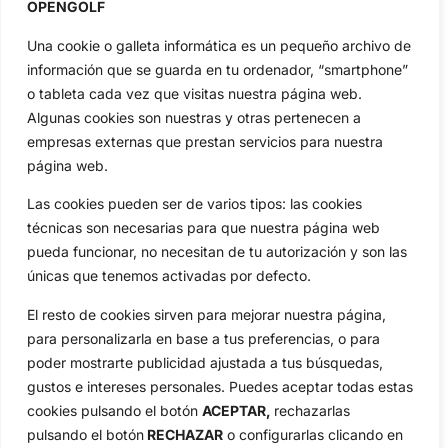
Inicio
Jon Rahm
OPENGOLF
Actualidad
Ryder Cup
Una cookie o galleta informática es un pequeño archivo de
Amateurs
Reglas
información que se guarda en tu ordenador, “smartphone”
Circuitos
Vídeos
o tableta cada vez que visitas nuestra página web.
Algunas cookies son nuestras y otras pertenecen a
Especiales
De Interés
empresas externas que prestan servicios para nuestra
Compañía
página web.
Aviso Legal
Las cookies pueden ser de varios tipos: las cookies
Política de Privacidad
técnicas son necesarias para que nuestra página web
Política de Cookies
pueda funcionar, no necesitan de tu autorización y son las
Publicidad
únicas que tenemos activadas por defecto.
Newsletters
El resto de cookies sirven para mejorar nuestra página,
para personalizarla en base a tus preferencias, o para
Copyright © 2025 OpenGolf | Diseño por
TecnoQuatre
poder mostrarte publicidad ajustada a tus búsquedas,
gustos e intereses personales. Puedes aceptar todas estas
cookies pulsando el botón
ACEPTAR,
rechazarlas
pulsando el botón
RECHAZAR
o configurarlas clicando en