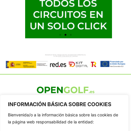
OpenGolf ofrece toda la actualidad, información del golf
INFORMACIÓN BÁSICA SOBRE COOKIES
profesional y amateur, resultados en directo, vídeos, noticias,
Jon Rahm, LIV Golf, PGA Tour, Ryder Cup, DP World Tour, LPGA
Bienvenida/o a la información básica sobre las cookies de
Tour...
la página web responsabilidad de la entidad:
Categorias