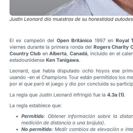
Justin Leonard dio muestras de su honestidad autodes
El ex campeón del
Open Británico
1997 en
Royal 
viernes durante la primera ronda del
Rogers Charity C
Country Club
en
Alberta
,
Canadá
, incluido en el cal
estadounidense
Ken Tanigawa
.
Leonard, que había disputado ocho hoyos ese prim
usando -en el Champions Tour están permitidos los med
por el que paró el juego y dio por concluida su particip
La regla que Justin Leonard infringió fue la
4.3a (1)
.
La regla establece que:
Permitido
: Obtener información sobre la dista
medición de distancia o una brújula).
No permitido
: Medir cambios de elevación o int