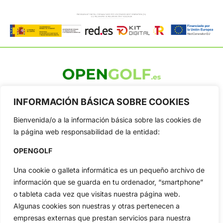
OpenGolf ofrece toda la actualidad, información del golf
profesional y amateur, resultados en directo, vídeos, noticias,
INFORMACIÓN BÁSICA SOBRE COOKIES
Jon Rahm, LIV Golf, PGA Tour, Ryder Cup, DP World Tour, LPGA
Tour...
Bienvenida/o a la información básica sobre las cookies de
la página web responsabilidad de la entidad:
Categorias
Inicio
Jon Rahm
OPENGOLF
Actualidad
Ryder Cup
Una cookie o galleta informática es un pequeño archivo de
Amateurs
Reglas
información que se guarda en tu ordenador, “smartphone”
Circuitos
Vídeos
o tableta cada vez que visitas nuestra página web.
Especiales
De Interés
Algunas cookies son nuestras y otras pertenecen a
empresas externas que prestan servicios para nuestra
Compañía