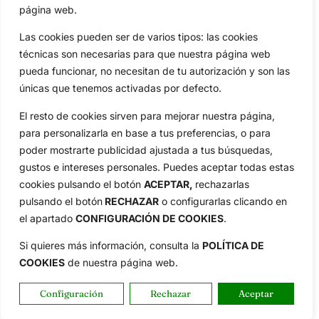
página web.
Aviso Legal
Política de Privacidad
Las cookies pueden ser de varios tipos: las cookies
Política de Cookies
técnicas son necesarias para que nuestra página web
pueda funcionar, no necesitan de tu autorización y son las
Publicidad
únicas que tenemos activadas por defecto.
Newsletters
El resto de cookies sirven para mejorar nuestra página,
para personalizarla en base a tus preferencias, o para
Copyright © 2025 OpenGolf | Diseño por
TecnoQuatre
poder mostrarte publicidad ajustada a tus búsquedas,
gustos e intereses personales. Puedes aceptar todas estas
cookies pulsando el botón
ACEPTAR,
rechazarlas
pulsando el botón
RECHAZAR
o configurarlas clicando en
el apartado
CONFIGURACIÓN DE COOKIES
.
Si quieres más información, consulta la
POLÍTICA DE
COOKIES
de nuestra página web.
Configuración
Rechazar
Aceptar