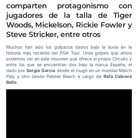
comparten protagonismo con
jugadores de la talla de Tiger
Woods, Mickelson, Rickie Fowler y
Steve Stricker, entre otros
Muchos han sido los golpazos dados bajo la lluvia en la
historia más reciente del PGA Tour. Unos golpes que ahora
podemos ver en este resumen que ofrece el propio Circuito y
entre los que se encuentran dos bajo la marca España, el
dado por
Sergio García
desde el rough en un mundial Match
Play y otro desde Pebble Beach a cargo de
Rafa Cabrera
Bello
.