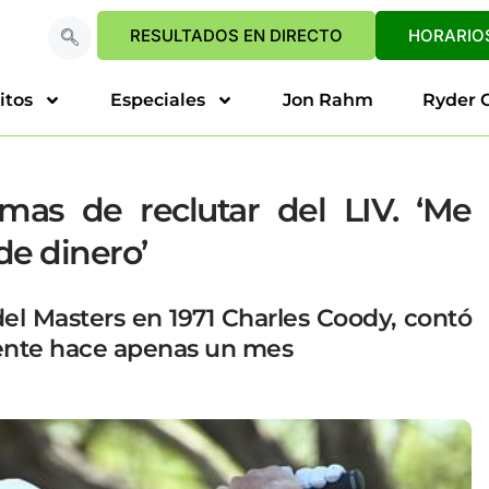
RESULTADOS EN DIRECTO
HORARIOS
itos
Especiales
Jon Rahm
Ryder 
mas de reclutar del LIV. ‘Me
de dinero’
el Masters en 1971 Charles Coody, contó
gente hace apenas un mes