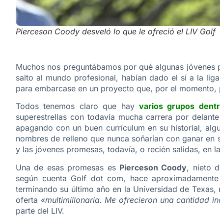
Pierceson Coody desveló lo que le ofreció el LIV Golf
Muchos nos preguntábamos por qué algunas jóvenes pro
salto al mundo profesional, habían dado el sí a la lig
para embarcase en un proyecto que, por el momento, pa
Todos tenemos claro que hay
varios grupos dentr
superestrellas con todavía mucha carrera por delant
apagando con un buen currículum en su historial, algu
nombres de relleno que nunca soñarían con ganar en sus
y las jóvenes promesas, todavía, o recién salidas, en l
Una de esas promesas es
Pierceson Coody
, nieto 
según cuenta Golf dot com, hace aproximadament
terminando su último año en la Universidad de Texas,
oferta «
multimillonaria. Me ofrecieron una cantidad i
parte del LIV.