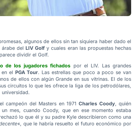
mesas, algunos de ellos sin tan siquiera haber dado el
a árabe del
LIV Golf
y cuales eran las propuestas hechas
rece dividir el Golf.
o de los jugadores fichados
por el LIV. Las grandes
e en el
PGA Tour
. Las estrellas que poco a poco se van
nos de ellos con algún Grande en sus vitrinas. El de los
 circuitos lo que les ofrece la liga de los petrodólares,
a universidad.
del campeón del Masters en 1971
Charles Coody
, quién
e un mes, cuando Coody, que en ese momento estaba
 rechazó lo que él y su padre Kyle describieron como una
ndecente
«, que le habría resuelto el futuro económico por