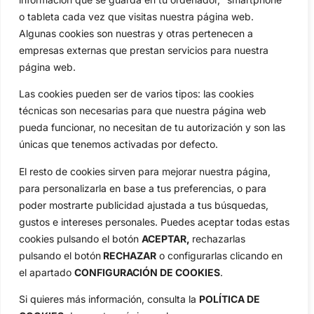
Circuitos
Vídeos
o tableta cada vez que visitas nuestra página web.
Algunas cookies son nuestras y otras pertenecen a
Especiales
De Interés
empresas externas que prestan servicios para nuestra
Compañía
página web.
Aviso Legal
Las cookies pueden ser de varios tipos: las cookies
Política de Privacidad
técnicas son necesarias para que nuestra página web
Política de Cookies
pueda funcionar, no necesitan de tu autorización y son las
Publicidad
únicas que tenemos activadas por defecto.
Newsletters
El resto de cookies sirven para mejorar nuestra página,
para personalizarla en base a tus preferencias, o para
Copyright © 2025 OpenGolf | Diseño por
TecnoQuatre
poder mostrarte publicidad ajustada a tus búsquedas,
gustos e intereses personales. Puedes aceptar todas estas
cookies pulsando el botón
ACEPTAR,
rechazarlas
pulsando el botón
RECHAZAR
o configurarlas clicando en
el apartado
CONFIGURACIÓN DE COOKIES
.
Si quieres más información, consulta la
POLÍTICA DE