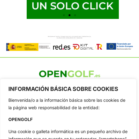
OpenGolf ofrece toda la actualidad, información del golf
INFORMACIÓN BÁSICA SOBRE COOKIES
profesional y amateur, resultados en directo, vídeos, noticias,
Jon Rahm, LIV Golf, PGA Tour, Ryder Cup, DP World Tour, LPGA
Bienvenida/o a la información básica sobre las cookies de
Tour...
la página web responsabilidad de la entidad:
Categorias
OPENGOLF
Inicio
Jon Rahm
Actualidad
Ryder Cup
Una cookie o galleta informática es un pequeño archivo de
Amateurs
Reglas
información que se guarda en tu ordenador, “smartphone”