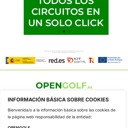
OpenGolf ofrece toda la actualidad, información del golf
INFORMACIÓN BÁSICA SOBRE COOKIES
profesional y amateur, resultados en directo, vídeos, noticias,
Jon Rahm, LIV Golf, PGA Tour, Ryder Cup, DP World Tour, LPGA
Bienvenida/o a la información básica sobre las cookies de
Tour...
la página web responsabilidad de la entidad:
Categorias
Inicio
Jon Rahm
OPENGOLF