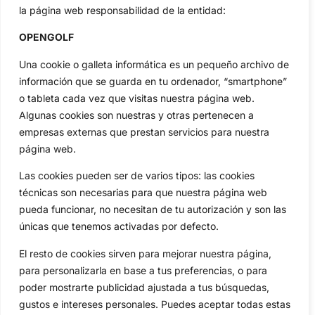
Tour...
la página web responsabilidad de la entidad:
Categorias
OPENGOLF
Inicio
Jon Rahm
Actualidad
Ryder Cup
Una cookie o galleta informática es un pequeño archivo de
información que se guarda en tu ordenador, “smartphone”
Amateurs
Reglas
o tableta cada vez que visitas nuestra página web.
Circuitos
Vídeos
Algunas cookies son nuestras y otras pertenecen a
Especiales
De Interés
empresas externas que prestan servicios para nuestra
Compañía
página web.
Aviso Legal
Las cookies pueden ser de varios tipos: las cookies
Política de Privacidad
técnicas son necesarias para que nuestra página web
Política de Cookies
pueda funcionar, no necesitan de tu autorización y son las
Publicidad
únicas que tenemos activadas por defecto.
Newsletters
El resto de cookies sirven para mejorar nuestra página,
para personalizarla en base a tus preferencias, o para
poder mostrarte publicidad ajustada a tus búsquedas,
Copyright © 2025 OpenGolf | Diseño por
TecnoQuatre
gustos e intereses personales. Puedes aceptar todas estas