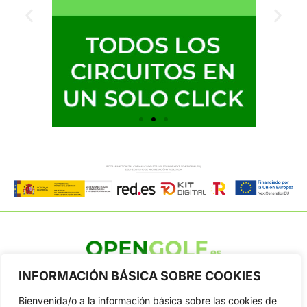
OpenGolf ofrece toda la actualidad, información del golf
INFORMACIÓN BÁSICA SOBRE COOKIES
profesional y amateur, resultados en directo, vídeos, noticias,
Jon Rahm, LIV Golf, PGA Tour, Ryder Cup, DP World Tour, LPGA
Bienvenida/o a la información básica sobre las cookies de